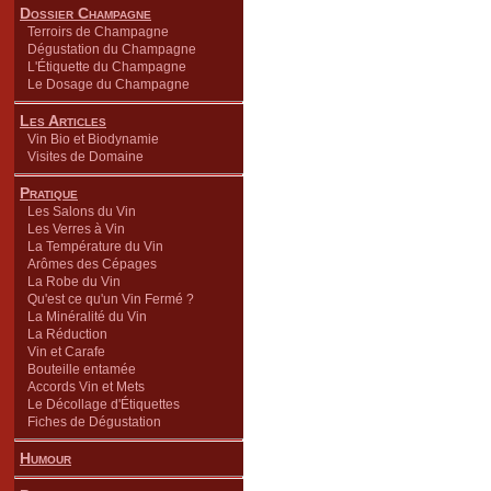
Dossier Champagne
Terroirs de Champagne
Dégustation du Champagne
L'Étiquette du Champagne
Le Dosage du Champagne
Les Articles
Vin Bio et Biodynamie
Visites de Domaine
Pratique
Les Salons du Vin
Les Verres à Vin
La Température du Vin
Arômes des Cépages
La Robe du Vin
Qu'est ce qu'un Vin Fermé ?
La Minéralité du Vin
La Réduction
Vin et Carafe
Bouteille entamée
Accords Vin et Mets
Le Décollage d'Étiquettes
Fiches de Dégustation
Humour