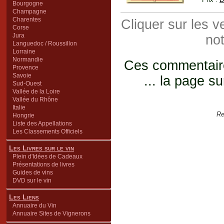
Bourgogne
Champagne
Charentes
Cliquer sur les 
Corse
Jura
not
Languedoc / Roussillon
Lorraine
Normandie
Ces commentaires
Provence
Savoie
... la page su
Sud-Ouest
Vallée de la Loire
Vallée du Rhône
Italie
Re
Hongrie
Liste des Appellations
Les Classements Officiels
Les Livres sur le vin
Plein d'Idées de Cadeaux
Présentations de livres
Guides de vins
DVD sur le vin
Les Liens
Annuaire du Vin
Annuaire Sites de Vignerons