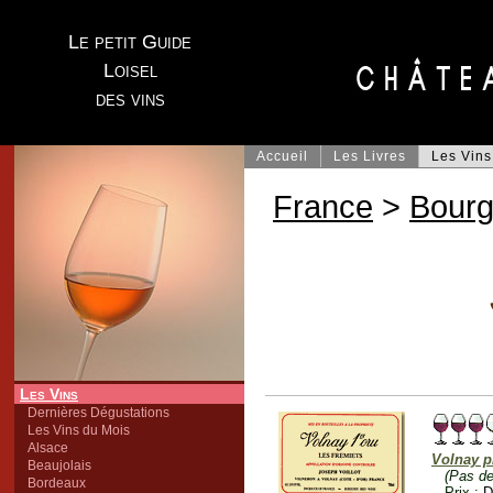
Le petit Guide
Loisel
des vins
Accueil
Les Livres
Les Vins
France
>
Bour
Les Vins
Dernières Dégustations
Les Vins du Mois
Alsace
Volnay p
Beaujolais
(Pas de
Bordeaux
Prix :
D