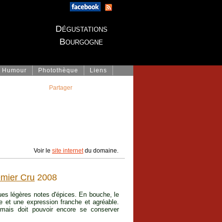
Dégustations
Bourgogne
Humour
Photothèque
Liens
Partager
Voir le
site internet
du domaine.
mier Cru
2008
ques légères notes d'épices. En bouche, le
ne et une expression franche et agréable.
 mais doit pouvoir encore se conserver