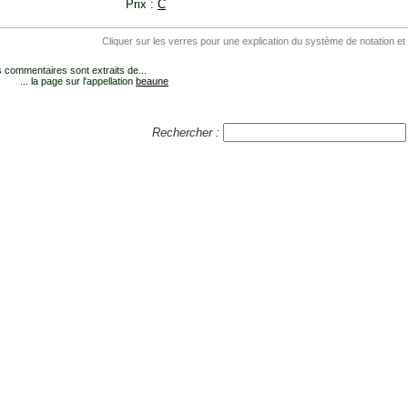
Prix :
C
Cliquer sur les verres pour une explication du système de notation et
 commentaires sont extraits de...
... la page sur l'appellation
beaune
Rechercher :