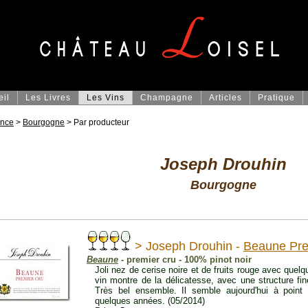
eil
Les Livres
Les Vins
Champagne
Articles
Pratique
ance
>
Bourgogne
> Par producteur
Joseph Drouhin
Bourgogne
> Joseph Drouhin -
Beaune Pre
Beaune
- premier cru - 100% pinot noir
Joli nez de cerise noire et de fruits rouge avec quel
vin montre de la délicatesse, avec une structure fi
Très bel ensemble. Il semble aujourd'hui à point
quelques années. (05/2014)