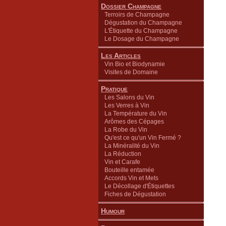
Dossier Champagne
Terroirs de Champagne
Dégustation du Champagne
L'Étiquette du Champagne
Le Dosage du Champagne
Les Articles
Vin Bio et Biodynamie
Visites de Domaine
Pratique
Les Salons du Vin
Les Verres à Vin
La Température du Vin
Arômes des Cépages
La Robe du Vin
Qu'est ce qu'un Vin Fermé ?
La Minéralité du Vin
La Réduction
Vin et Carafe
Bouteille entamée
Accords Vin et Mets
Le Décollage d'Étiquettes
Fiches de Dégustation
Humour