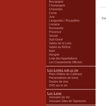
Bourgogne
Champagne
Charentes
Corse
Jura
Ces
Languedoc / Roussillon
Lorraine
Normandie
Provence
Savoie
Sud-Ouest
Vallée de la Loire
Vallée du Rhône
Italie
Hongrie
Liste des Appellations
Les Classements Officiels
Les Livres sur le vin
Plein d'Idées de Cadeaux
Présentations de livres
Guides de vins
DVD sur le vin
Les Liens
Annuaire du Vin
Annuaire Sites de Vignerons