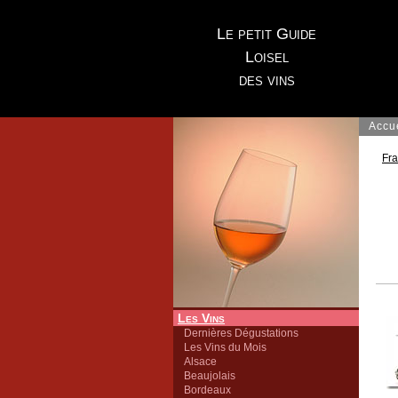
Le petit Guide
Loisel
des vins
Accu
Fr
Les Vins
Dernières Dégustations
Les Vins du Mois
Alsace
Beaujolais
Bordeaux