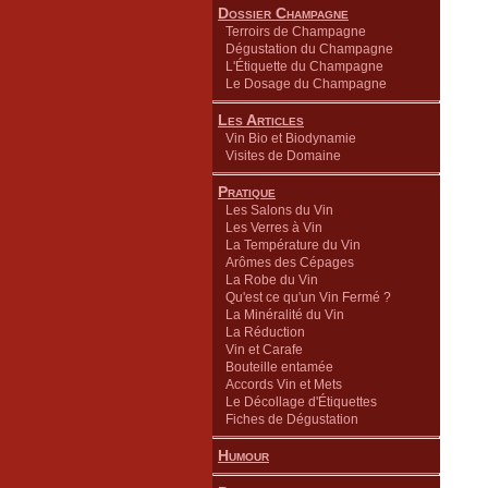
Dossier Champagne
Terroirs de Champagne
Dégustation du Champagne
L'Étiquette du Champagne
Le Dosage du Champagne
Les Articles
Vin Bio et Biodynamie
Visites de Domaine
Pratique
Les Salons du Vin
Les Verres à Vin
La Température du Vin
Arômes des Cépages
La Robe du Vin
Qu'est ce qu'un Vin Fermé ?
La Minéralité du Vin
La Réduction
Vin et Carafe
Bouteille entamée
Accords Vin et Mets
Le Décollage d'Étiquettes
Fiches de Dégustation
Humour