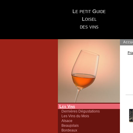
Le petit Guide
Loisel
des vins
Accu
Fr
Les Vins
Dernières Dégustations
Les Vins du Mois
Alsace
Beaujolais
Bordeaux