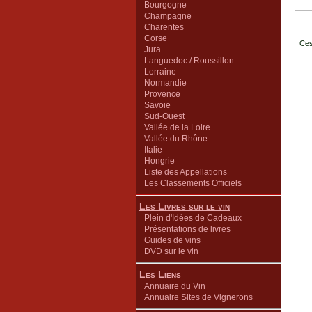
Bourgogne
Champagne
Charentes
Corse
Ces
Jura
Languedoc / Roussillon
Lorraine
Normandie
Provence
Savoie
Sud-Ouest
Vallée de la Loire
Vallée du Rhône
Italie
Hongrie
Liste des Appellations
Les Classements Officiels
Les Livres sur le vin
Plein d'Idées de Cadeaux
Présentations de livres
Guides de vins
DVD sur le vin
Les Liens
Annuaire du Vin
Annuaire Sites de Vignerons