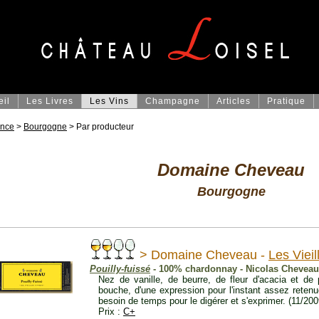
eil
Les Livres
Les Vins
Champagne
Articles
Pratique
ance
>
Bourgogne
> Par producteur
Domaine Cheveau
Bourgogne
> Domaine Cheveau -
Les Viei
Pouilly-fuissé
- 100% chardonnay - Nicolas Cheveau 
Nez de vanille, de beurre, de fleur d'acacia et de 
bouche, d'une expression pour l'instant assez retenu
besoin de temps pour le digérer et s'exprimer. (11/200
Prix :
C+