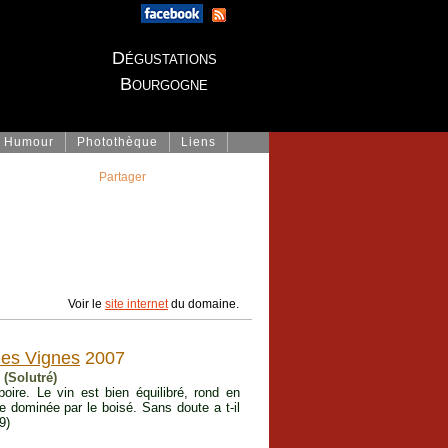
Dégustations
Bourgogne
Humour
Photothèque
Liens
Partager
Voir le
site internet
du domaine.
lles Vignes
2007
(Solutré)
poire. Le vin est bien équilibré, rond en
e dominée par le boisé. Sans doute a t-il
9)