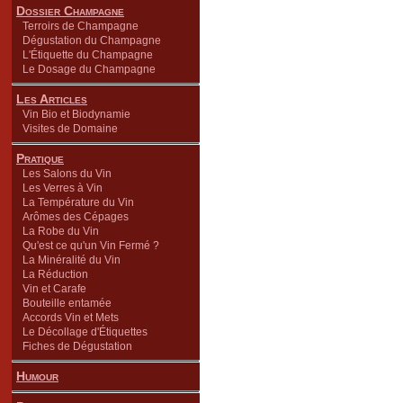
Dossier Champagne
Terroirs de Champagne
Dégustation du Champagne
L'Étiquette du Champagne
Le Dosage du Champagne
Les Articles
Vin Bio et Biodynamie
Visites de Domaine
Pratique
Les Salons du Vin
Les Verres à Vin
La Température du Vin
Arômes des Cépages
La Robe du Vin
Qu'est ce qu'un Vin Fermé ?
La Minéralité du Vin
La Réduction
Vin et Carafe
Bouteille entamée
Accords Vin et Mets
Le Décollage d'Étiquettes
Fiches de Dégustation
Humour