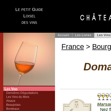
Le petit Guide
Loisel
des vins
Accueil
Les Livres
Les Vins
France
>
Bour
Doma
Les Vins
Dernières Dégustations
Les Vins du Mois
Alsace
Marsa
Beaujolais
Bordeaux
Nez f