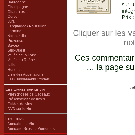
Bourgogne
sur u
Champagne
intég
Charentes
Prix 
Corse
Jura
Languedoc / Roussillon
Cliquer sur les 
Lorraine
Normandie
not
Provence
Savoie
Sud-Ouest
Vallée de la Loire
Ces commentaires
Vallée du Rhône
Italie
... la page su
Hongrie
Liste des Appellations
Les Classements Officiels
Re
Les Livres sur le vin
Plein d'Idées de Cadeaux
Présentations de livres
Guides de vins
DVD sur le vin
Les Liens
Annuaire du Vin
Annuaire Sites de Vignerons