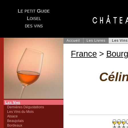
Le petit Guide
Loisel
des vins
Accueil
Les Livres
Les Vins
France
>
Bour
Céli
Les Vins
Dernières Dégustations
Les Vins du Mois
Alsace
Beaujolais
Bordeaux