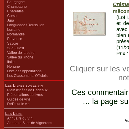
Bourgogne
Créma
Champagne
mâcon
Charentes
Corse
(Lot 
Jura
et de
Languedoc / Roussillon
avec 
Lorraine
Normandie
bien 
Provence
prése
Savoie
(11/2
Sud-Ouest
Vallée de la Loire
Prix 
Vallée du Rhône
Italie
Hongrie
Cliquer sur les 
Liste des Appellations
not
Les Classements Officiels
Les Livres sur le vin
Plein d'Idées de Cadeaux
Ces commentaires
Présentations de livres
... la page su
Guides de vins
DVD sur le vin
Les Liens
Annuaire du Vin
Re
Annuaire Sites de Vignerons