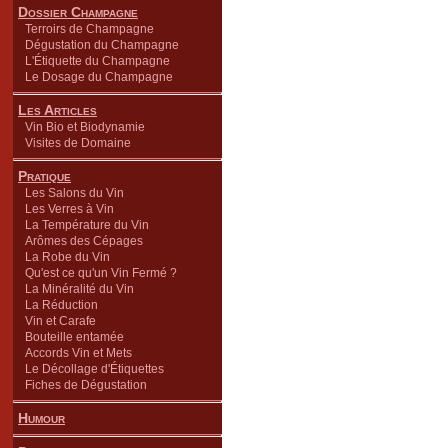
Dossier Champagne
Terroirs de Champagne
Dégustation du Champagne
L'Étiquette du Champagne
Le Dosage du Champagne
Les Articles
Vin Bio et Biodynamie
Visites de Domaine
Pratique
Les Salons du Vin
Les Verres à Vin
La Température du Vin
Arômes des Cépages
La Robe du Vin
Qu'est ce qu'un Vin Fermé ?
La Minéralité du Vin
La Réduction
Vin et Carafe
Bouteille entamée
Accords Vin et Mets
Le Décollage d'Étiquettes
Fiches de Dégustation
Humour