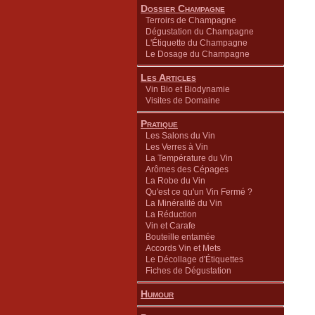
Dossier Champagne
Terroirs de Champagne
Dégustation du Champagne
L'Étiquette du Champagne
Le Dosage du Champagne
Les Articles
Vin Bio et Biodynamie
Visites de Domaine
Pratique
Les Salons du Vin
Les Verres à Vin
La Température du Vin
Arômes des Cépages
La Robe du Vin
Qu'est ce qu'un Vin Fermé ?
La Minéralité du Vin
La Réduction
Vin et Carafe
Bouteille entamée
Accords Vin et Mets
Le Décollage d'Étiquettes
Fiches de Dégustation
Humour