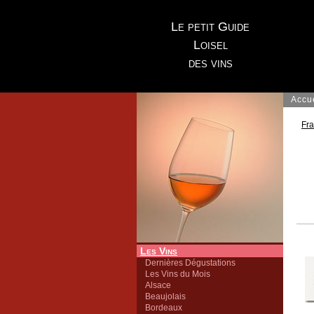
Le petit Guide
Loisel
des vins
Accu
Fr
Les Vins
Dernières Dégustations
Les Vins du Mois
Alsace
Beaujolais
Bordeaux