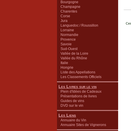
Bourgogne
Champagne
Charentes
Corse
Jura
Ces
Languedoc / Roussillon
Lorraine
Normandie
Provence
Savoie
Sud-Ouest
Vallée de la Loire
Vallée du Rhône
Italie
Hongrie
Liste des Appellations
Les Classements Officiels
Les Livres sur le vin
Plein d'Idées de Cadeaux
Présentations de livres
Guides de vins
DVD sur le vin
Les Liens
Annuaire du Vin
Annuaire Sites de Vignerons