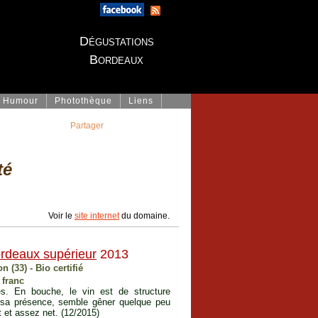
Dégustations
Bordeaux
Humour
Photothèque
Liens
Partager
té
Voir le
site internet
du domaine.
rdeaux supérieur
2013
 (33) - Bio certifié
 franc
es. En bouche, le vin est de structure
r sa présence, semble gêner quelque peu
t et assez net. (12/2015)