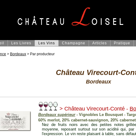
eil
Les Livres
Les Vins
Champagne
Articles
Pratique
ance
>
Bordeaux
> Par producteur
Château Virecourt-Con
Bordeaux
> Château Virecourt-Conté -
Bo
Bordeaux supérieur
- Vignobles Le Bousquet - Targon
60% merlot, 20% cabernet-sauvignon, 20% cabernet
Nez de fruits noirs avec des petites notes grillé
moyenne, reposant surtout sur son acidité qui, pa
l'expression. Le vin reste plaisant à table, sans défau