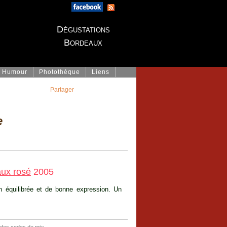
Dégustations
Bordeaux
Humour
Photothèque
Liens
Partager
e
ux rosé
2005
en équilibrée et de bonne expression. Un