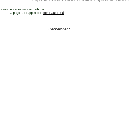
Cliquer sur les verres pour une explication du système de notation et
 commentaires sont extraits de...
... la page sur l'appellation
bordeaux rosé
Rechercher :