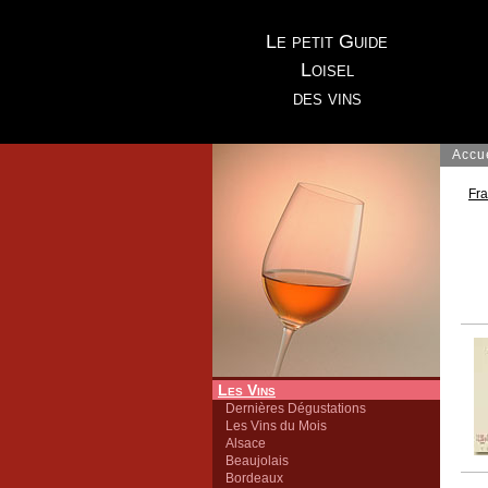
Le petit Guide
Loisel
des vins
Accu
Fr
Les Vins
Dernières Dégustations
Les Vins du Mois
Alsace
Beaujolais
Bordeaux