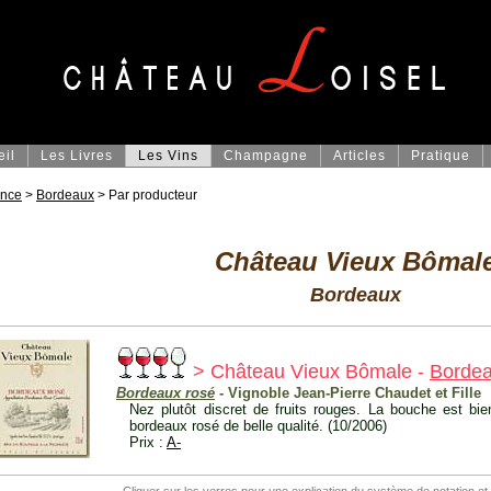
eil
Les Livres
Les Vins
Champagne
Articles
Pratique
ance
>
Bordeaux
> Par producteur
Château Vieux Bômal
Bordeaux
> Château Vieux Bômale -
Bordea
Bordeaux rosé
- Vignoble Jean-Pierre Chaudet et Fille
Nez plutôt discret de fruits rouges. La bouche est bi
bordeaux rosé de belle qualité. (10/2006)
Prix :
A-