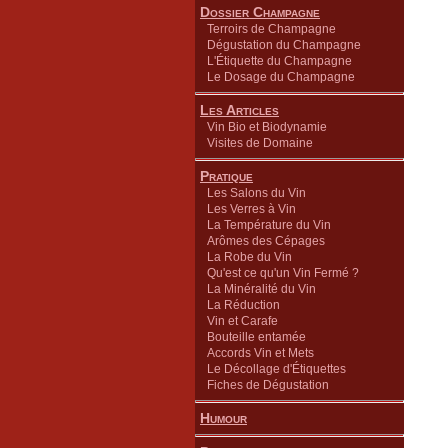
Dossier Champagne
Terroirs de Champagne
Dégustation du Champagne
L'Étiquette du Champagne
Le Dosage du Champagne
Les Articles
Vin Bio et Biodynamie
Visites de Domaine
Pratique
Les Salons du Vin
Les Verres à Vin
La Température du Vin
Arômes des Cépages
La Robe du Vin
Qu'est ce qu'un Vin Fermé ?
La Minéralité du Vin
La Réduction
Vin et Carafe
Bouteille entamée
Accords Vin et Mets
Le Décollage d'Étiquettes
Fiches de Dégustation
Humour