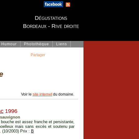
Dégustations
Bordeaux - Rive droite
Humour
Photothèque
Liens
Partager
e
Voir le
site internet
du domaine.
ac
1996
 sauvignon
n bouche est assez franche et persistante,
 moelleux mais sans excès et soutenu par
. (10/2003) Prix :
B