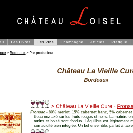
eil
Les Livres
Les Vins
Champagne
Articles
Pratique
ance
>
Bordeaux
> Par producteur
Château La Vieille Cur
Bordeaux
> Château La Vieille Cure -
Frons
Fronsac
- 80% merlot, 15% cabernet franc, 5% cabernet
Beau nez axé sur les fruits rouges et noirs. La matière e
tanins et boisé sont fondus. L'équilibre est légèrement
son acidité bien intégrée. Un bel ensemble, parfait à table