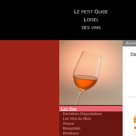
Le petit Guide
Loisel
des vins
Accu
Fr
Les Vins
Dernières Dégustations
Les Vins du Mois
Alsace
Beaujolais
Bordeaux