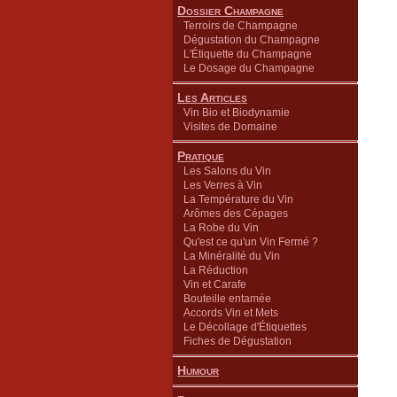
Dossier Champagne
Terroirs de Champagne
Dégustation du Champagne
L'Étiquette du Champagne
Le Dosage du Champagne
Les Articles
Vin Bio et Biodynamie
Visites de Domaine
Pratique
Les Salons du Vin
Les Verres à Vin
La Température du Vin
Arômes des Cépages
La Robe du Vin
Qu'est ce qu'un Vin Fermé ?
La Minéralité du Vin
La Réduction
Vin et Carafe
Bouteille entamée
Accords Vin et Mets
Le Décollage d'Étiquettes
Fiches de Dégustation
Humour