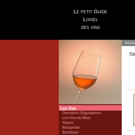
Le petit Guide
Loisel
des vins
Accu
Fr
Les Vins
Dernières Dégustations
Les Vins du Mois
Alsace
Beaujolais
Bordeaux