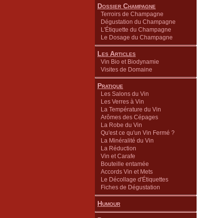
Dossier Champagne
Terroirs de Champagne
Dégustation du Champagne
L'Étiquette du Champagne
Le Dosage du Champagne
Les Articles
Vin Bio et Biodynamie
Visites de Domaine
Pratique
Les Salons du Vin
Les Verres à Vin
La Température du Vin
Arômes des Cépages
La Robe du Vin
Qu'est ce qu'un Vin Fermé ?
La Minéralité du Vin
La Réduction
Vin et Carafe
Bouteille entamée
Accords Vin et Mets
Le Décollage d'Étiquettes
Fiches de Dégustation
Humour