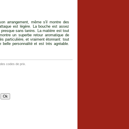
 son arrangement, même s'il montre des
'attaque est légère. La bouche est assez
e, presque sans tanins. La matière est tout
montre un superbe retour aromatique de
rès particulière, et vraiment étonnant: tout
 belle personnalité et est très agréable.
 des codes de prix.