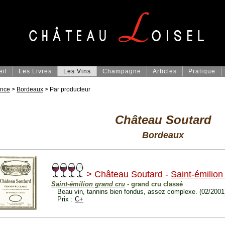
eil
Les Livres
Les Vins
Champagne
Articles
Pratique
ance
>
Bordeaux
> Par producteur
Château Soutard
Bordeaux
> Château Soutard -
Saint-émilion
Saint-émilion grand cru
- grand cru classé
Beau vin, tannins bien fondus, assez complexe. (02/2001
Prix :
C+