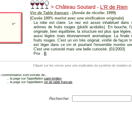
> Château Soutard -
L'R de Rien
Vin de Table francais
- (Année de récolte: 1999)
(Cuvée 100% merlot avec une vinification originale)
La robe est claire. Le nez est assez inhabituel dans
arômes de fruits rouges (plutôt acidulés). En bouche, l
originale, bien équilibrée, la structure est plus que légèr
aussi légère mais étonnamment aromatique. La finale 
fruits rouges. C'est un vin très original, vinifié de façon t
est léger dans ce vin et pourtant l'ensemble montre une
C'est une curiosité mais une belle curiosité. (01/2003)
Prix :
B
Cliquer sur les verres pour une explication du système de notation et
 commentaires sont extraits de...
... la page sur l'appellation
saint-émilion
... la page sur l'appellation
vin de table francais
Rechercher :