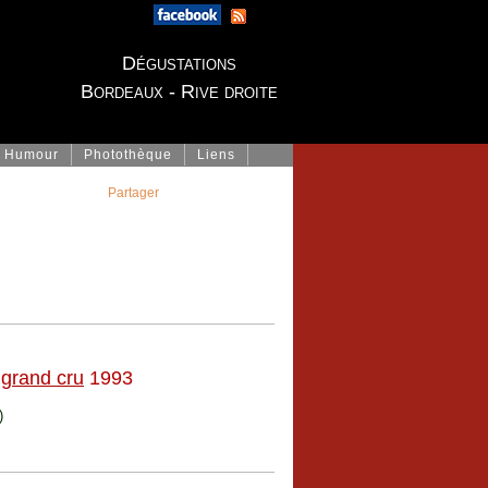
Dégustations
Bordeaux - Rive droite
Humour
Photothèque
Liens
Partager
 grand cru
1993
)