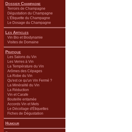
Dossier Champagne
Terroirs de Champagne
Dégustation du Champagne
L'Étiquette du Champagne
Le Dosage du Champagne
Les Articles
Vin Bio et Biodynamie
Visites de Domaine
Pratique
Les Salons du Vin
Les Verres à Vin
La Température du Vin
Arômes des Cépages
La Robe du Vin
Qu'est ce qu'un Vin Fermé ?
La Minéralité du Vin
La Réduction
Vin et Carafe
Bouteille entamée
Accords Vin et Mets
Le Décollage d'Étiquettes
Fiches de Dégustation
Humour