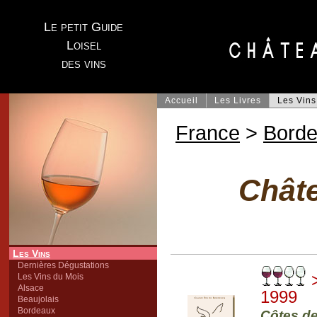
Le petit Guide
Loisel
des vins
Accueil
Les Livres
Les Vins
France
>
Bord
Chât
Les Vins
Dernières Dégustations
>
Les Vins du Mois
Alsace
1999
Beaujolais
Bordeaux
Côtes de