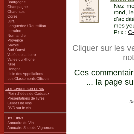
Bourgogne
Nez mod
Champagne
rond, l
Charentes
Corse
d'acidit
Jura
mes yeu
Languedoc / Roussillon
Lorraine
Prix :
C-
Normandie
Provence
Savoie
Cliquer sur les 
Sud-Ouest
Vallée de la Loire
not
Vallée du Rhône
Italie
Hongrie
Ces commentaires
Liste des Appellations
Les Classements Officiels
... la page su
Les Livres sur le vin
Plein d'Idées de Cadeaux
Présentations de livres
Re
Guides de vins
DVD sur le vin
Les Liens
Annuaire du Vin
Annuaire Sites de Vignerons