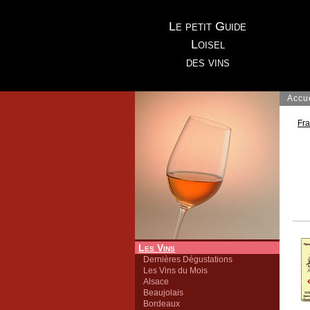
Le petit Guide
Loisel
des vins
Accu
Fr
Les Vins
Dernières Dégustations
Les Vins du Mois
Alsace
Beaujolais
Bordeaux