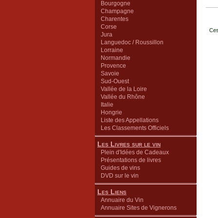
Bourgogne
Champagne
Charentes
Corse
Ces
Jura
Languedoc / Roussillon
Lorraine
Normandie
Provence
Savoie
Sud-Ouest
Vallée de la Loire
Vallée du Rhône
Italie
Hongrie
Liste des Appellations
Les Classements Officiels
Les Livres sur le vin
Plein d'Idées de Cadeaux
Présentations de livres
Guides de vins
DVD sur le vin
Les Liens
Annuaire du Vin
Annuaire Sites de Vignerons