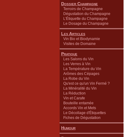
Dossier Champagne
Terroirs de Champagne
Dégustation du Champagne
L'Étiquette du Champagne
Le Dosage du Champagne
Les Articles
Vin Bio et Biodynamie
Visites de Domaine
Pratique
Les Salons du Vin
Les Verres à Vin
La Température du Vin
Arômes des Cépages
La Robe du Vin
Qu'est ce qu'un Vin Fermé ?
La Minéralité du Vin
La Réduction
Vin et Carafe
Bouteille entamée
Accords Vin et Mets
Le Décollage d'Étiquettes
Fiches de Dégustation
Humour