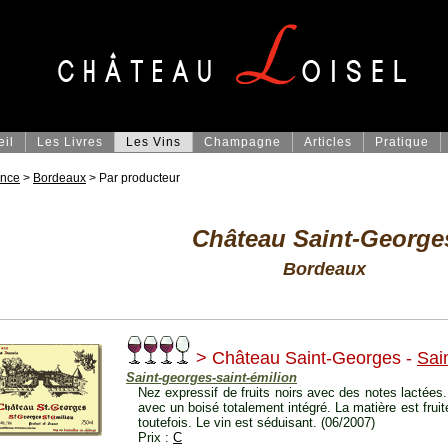
eil
Les Livres
Les Vins
Champagne
Articles
Pratique
ance
>
Bordeaux
> Par producteur
Château Saint-George
Bordeaux
> Château Saint-Georges -
Sai
Saint-georges-saint-émilion
Nez expressif de fruits noirs avec des notes lactées
avec un boisé totalement intégré. La matière est fru
toutefois. Le vin est séduisant. (06/2007)
Prix :
C