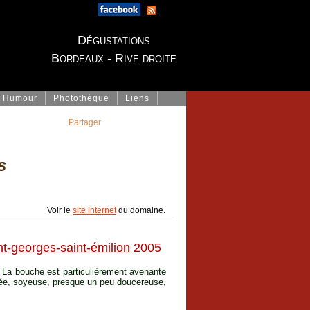
Dégustations
Bordeaux - Rive droite
Humour
Photothèque
Liens
Partager
s
Voir le
site internet
du domaine.
nt-georges-saint-émilion
2005
. La bouche est particulièrement avenante
itée, soyeuse, presque un peu doucereuse,