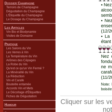
Dossier Champagne
• Nez
Terroirs de Champagne
alcoo
Dégustation du Champagne
sembl
L'Étiquette du Champagne
Le Dosage du Champagne
• Nez
ensem
Les Articles
(12/2
Vin Bio et Biodynamie
• La
Visites de Domaine
étant
Pratique
Les Salons du Vin
Les Verres à Vin
Nez 
La Température du Vin
Arômes des Cépages
fondu
La Robe du Vin
ne mo
Qu'est ce qu'un Vin Fermé ?
cara
La Minéralité du Vin
La Réduction
(11/2
Vin et Carafe
Note: 
Bouteille entamée
Accords Vin et Mets
boisée
Le Décollage d'Étiquettes
Fiches de Dégustation
Cliquer sur les 
Humour
not