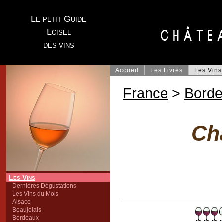
Le petit Guide
Loisel
des vins
Accueil
Les Livres
Les Vins
France
>
Bord
Ch
Les Vins
Dernières Dégustations
Les Vins du Mois
Alsace
Beaujolais
Bordeaux