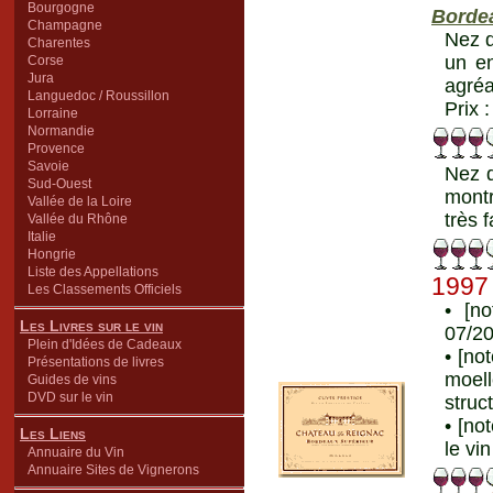
Bourgogne
Borde
Champagne
Nez d
Charentes
un en
Corse
Jura
agréa
Languedoc / Roussillon
Prix 
Lorraine
Normandie
Provence
Savoie
Nez d
Sud-Ouest
montr
Vallée de la Loire
très 
Vallée du Rhône
Italie
Hongrie
Liste des Appellations
1997
Les Classements Officiels
• [n
Les Livres sur le vin
07/2
Plein d'Idées de Cadeaux
• [no
Présentations de livres
moell
Guides de vins
DVD sur le vin
struc
• [no
Les Liens
le vi
Annuaire du Vin
Annuaire Sites de Vignerons