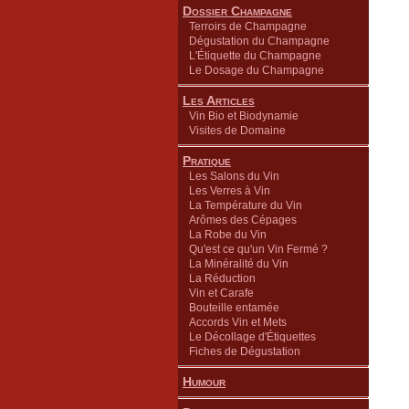
Dossier Champagne
Terroirs de Champagne
Dégustation du Champagne
L'Étiquette du Champagne
Le Dosage du Champagne
Les Articles
Vin Bio et Biodynamie
Visites de Domaine
Pratique
Les Salons du Vin
Les Verres à Vin
La Température du Vin
Arômes des Cépages
La Robe du Vin
Qu'est ce qu'un Vin Fermé ?
La Minéralité du Vin
La Réduction
Vin et Carafe
Bouteille entamée
Accords Vin et Mets
Le Décollage d'Étiquettes
Fiches de Dégustation
Humour