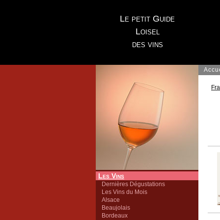
Le petit Guide
Loisel
des vins
Accu
Fr
Les Vins
Dernières Dégustations
Les Vins du Mois
Alsace
Beaujolais
Bordeaux