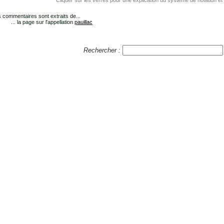
Cliquer sur les verres pour une explication du système de notation et
 commentaires sont extraits de...
... la page sur l'appellation
pauillac
Rechercher :