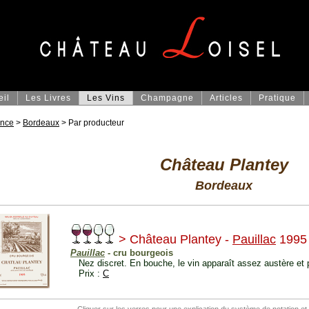
eil
Les Livres
Les Vins
Champagne
Articles
Pratique
ance
>
Bordeaux
> Par producteur
Château Plantey
Bordeaux
> Château Plantey -
Pauillac
1995
Pauillac
- cru bourgeois
Nez discret. En bouche, le vin apparaît assez austère et 
Prix :
C