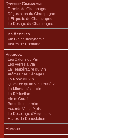
Dossier Champagne
Terroirs de Champagne
Dégustation du Champagne
L'Étiquette du Champagne
Le Dosage du Champagne
Les Articles
Vin Bio et Biodynamie
Visites de Domaine
Pratique
Les Salons du Vin
Les Verres à Vin
La Température du Vin
Arômes des Cépages
La Robe du Vin
Qu'est ce qu'un Vin Fermé ?
La Minéralité du Vin
La Réduction
Vin et Carafe
Bouteille entamée
Accords Vin et Mets
Le Décollage d'Étiquettes
Fiches de Dégustation
Humour