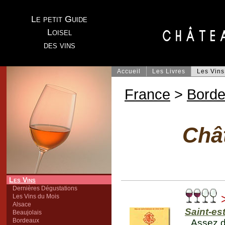
Le petit Guide
Loisel
des vins
Accueil
Les Livres
Les Vins
France
>
Bord
Châ
Les Vins
Dernières Dégustations
>
Les Vins du Mois
Alsace
Saint-es
Beaujolais
Bordeaux
Assez d