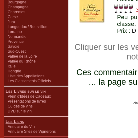
Bourgogne
Champagne
>
Charentes
Peu pui
Corse
Jura
classe.
Languedoc / Roussillon
Prix :
D
Lorraine
Normandie
Provence
Cliquer sur les 
Savoie
Sud-Ouest
not
Vallée de la Loire
Vallée du Rhône
Italie
Ces commentaires
Hongrie
Liste des Appellations
... la page su
Les Classements Officiels
Les Livres sur le vin
Plein d'Idées de Cadeaux
Présentations de livres
Re
Guides de vins
DVD sur le vin
Les Liens
Annuaire du Vin
Annuaire Sites de Vignerons