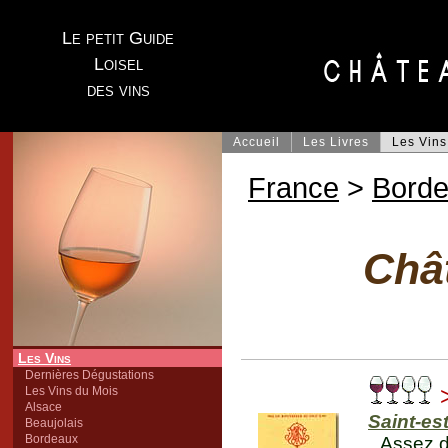
Le petit Guide
Loisel
des vins
Accueil
Les Livres
Les Vins
France
>
Bord
Châ
Les Vins
Dernières Dégustations
>
Les Vins du Mois
Alsace
Saint-es
Beaujolais
Bordeaux
Assez d