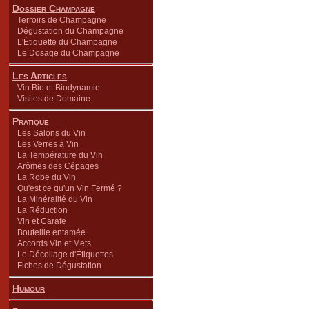
Dossier Champagne
Terroirs de Champagne
Dégustation du Champagne
L'Étiquette du Champagne
Le Dosage du Champagne
Les Articles
Vin Bio et Biodynamie
Visites de Domaine
Pratique
Les Salons du Vin
Les Verres à Vin
La Température du Vin
Arômes des Cépages
La Robe du Vin
Qu'est ce qu'un Vin Fermé ?
La Minéralité du Vin
La Réduction
Vin et Carafe
Bouteille entamée
Accords Vin et Mets
Le Décollage d'Étiquettes
Fiches de Dégustation
Humour