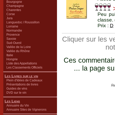
Bourgogne
Champagne
>
Charentes
Peu pui
Corse
Jura
classe.
Languedoc / Roussillon
Prix :
D
Lorraine
Normandie
Provence
Cliquer sur les 
Savoie
Sud-Ouest
not
Vallée de la Loire
Vallée du Rhône
Italie
Ces commentaires
Hongrie
Liste des Appellations
... la page su
Les Classements Officiels
Les Livres sur le vin
Plein d'Idées de Cadeaux
Présentations de livres
Re
Guides de vins
DVD sur le vin
Les Liens
Annuaire du Vin
Annuaire Sites de Vignerons