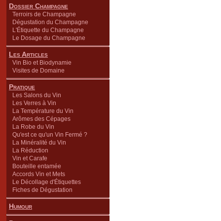
Dossier Champagne
Terroirs de Champagne
Dégustation du Champagne
L'Étiquette du Champagne
Le Dosage du Champagne
Les Articles
Vin Bio et Biodynamie
Visites de Domaine
Pratique
Les Salons du Vin
Les Verres à Vin
La Température du Vin
Arômes des Cépages
La Robe du Vin
Qu'est ce qu'un Vin Fermé ?
La Minéralité du Vin
La Réduction
Vin et Carafe
Bouteille entamée
Accords Vin et Mets
Le Décollage d'Étiquettes
Fiches de Dégustation
Humour