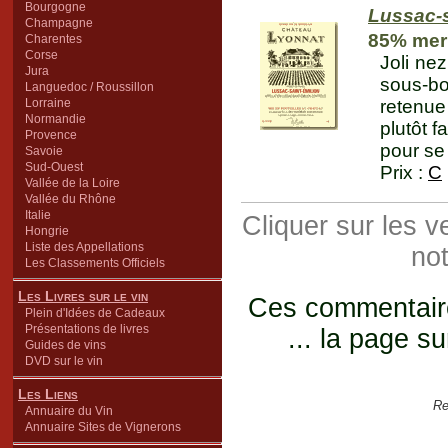
Bourgogne
Lussac-s
Champagne
85% merl
Charentes
Corse
Joli ne
Jura
sous-bo
Languedoc / Roussillon
Lorraine
retenue
Normandie
plutôt f
Provence
pour se
Savoie
Sud-Ouest
Prix :
C
Vallée de la Loire
Vallée du Rhône
Italie
Cliquer sur les 
Hongrie
Liste des Appellations
not
Les Classements Officiels
Les Livres sur le vin
Ces commentaires
Plein d'Idées de Cadeaux
Présentations de livres
... la page su
Guides de vins
DVD sur le vin
Les Liens
Re
Annuaire du Vin
Annuaire Sites de Vignerons