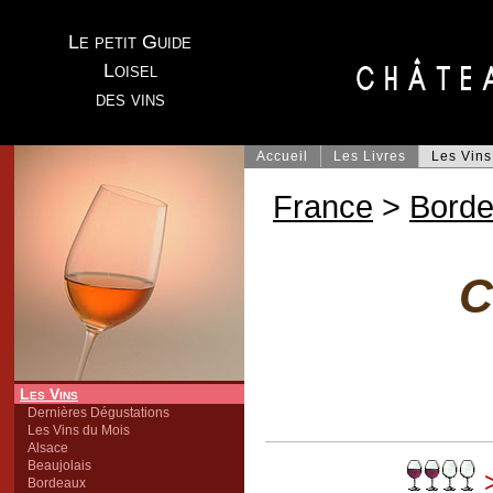
Le petit Guide
Loisel
des vins
Accueil
Les Livres
Les Vins
France
>
Bord
C
Les Vins
Dernières Dégustations
Les Vins du Mois
Alsace
Beaujolais
>
Bordeaux