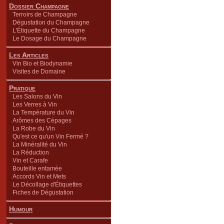
Dossier Champagne
Terroirs de Champagne
Dégustation du Champagne
L'Étiquette du Champagne
Le Dosage du Champagne
Les Articles
Vin Bio et Biodynamie
Visites de Domaine
Pratique
Les Salons du Vin
Les Verres à Vin
La Température du Vin
Arômes des Cépages
La Robe du Vin
Qu'est ce qu'un Vin Fermé ?
La Minéralité du Vin
La Réduction
Vin et Carafe
Bouteille entamée
Accords Vin et Mets
Le Décollage d'Étiquettes
Fiches de Dégustation
Humour