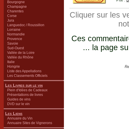
Prix :
D
Bourgogne
Champagne
Charentes
Cliquer sur les 
Corse
Jura
not
Languedoc / Roussillon
Lorraine
Normandie
Ces commentaires
Provence
Savoie
... la page su
Sud-Ouest
Vallée de la Loire
Vallée du Rhône
Italie
Hongrie
Re
Liste des Appellations
Les Classements Officiels
Les Livres sur le vin
Plein d'Idées de Cadeaux
Présentations de livres
Guides de vins
DVD sur le vin
Les Liens
Annuaire du Vin
Annuaire Sites de Vignerons