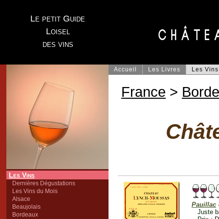
Le petit Guide
Loisel
des vins
Accueil
Les Livres
Les Vins
France
>
Bord
Chât
Les Vins
Dernières Dégustations
Les Vins du Mois
Alsace
Pauillac
Beaujolais
Juste b
Bordeaux