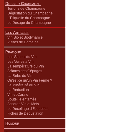
Dossier Champagne
Terroirs de Champagne
Dégustation du Champagne
L'Étiquette du Champagne
Le Dosage du Champagne
Les Articles
Vin Bio et Biodynamie
Visites de Domaine
Pratique
Les Salons du Vin
Les Verres à Vin
La Température du Vin
Arômes des Cépages
La Robe du Vin
Qu'est ce qu'un Vin Fermé ?
La Minéralité du Vin
La Réduction
Vin et Carafe
Bouteille entamée
Accords Vin et Mets
Le Décollage d'Étiquettes
Fiches de Dégustation
Humour