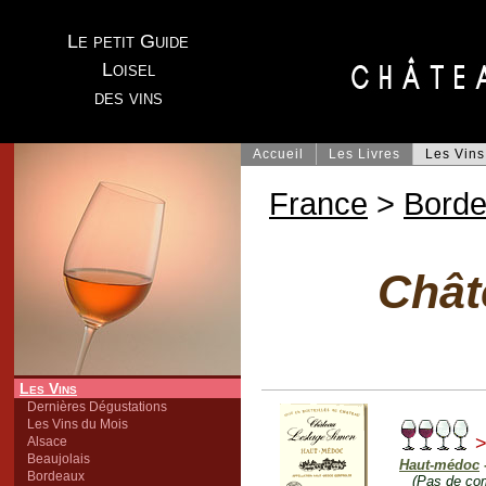
Le petit Guide
Loisel
des vins
Accueil
Les Livres
Les Vins
France
>
Bord
Chât
Les Vins
Dernières Dégustations
Les Vins du Mois
>
Alsace
Beaujolais
Haut-médoc
Bordeaux
(Pas de co