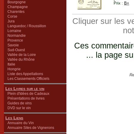
Bourgogne
Prix :
B+
Champagne
Charentes
Corse
Cliquer sur les 
Jura
Languedoc / Roussillon
not
Lorraine
Normandie
Provence
Ces commentaires
Savoie
Sud-Ouest
... la page su
Vallée de la Loire
Vallée du Rhône
Italie
Hongrie
Liste des Appellations
Re
Les Classements Officiels
Les Livres sur le vin
Plein d'Idées de Cadeaux
Présentations de livres
Guides de vins
DVD sur le vin
Les Liens
Annuaire du Vin
Annuaire Sites de Vignerons