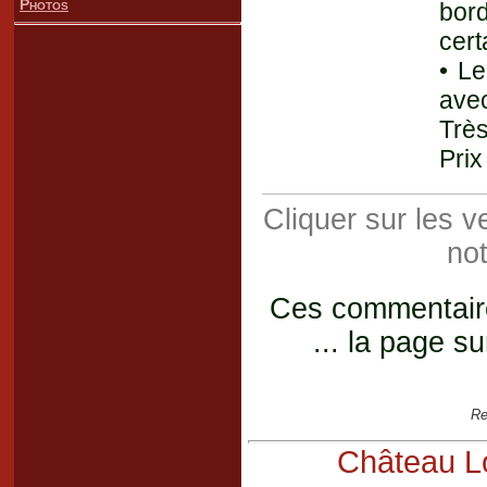
Photos
bord
cert
• Le
avec
Très
Prix
Cliquer sur les 
not
Ces commentaires
... la page su
Re
Château Lo