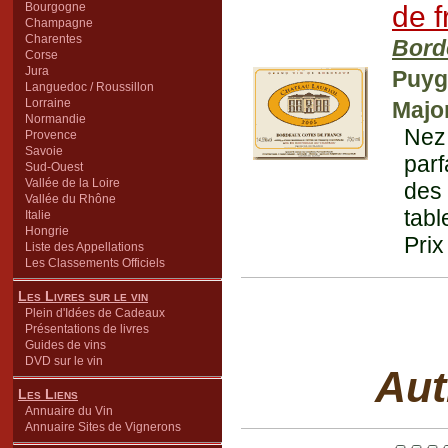
Bourgogne
de f
Champagne
Charentes
Bord
Corse
Jura
Puyg
Languedoc / Roussillon
Lorraine
Major
Normandie
Nez
Provence
Savoie
parf
Sud-Ouest
Vallée de la Loire
des 
Vallée du Rhône
tabl
Italie
Hongrie
Prix
Liste des Appellations
Les Classements Officiels
Les Livres sur le vin
Plein d'Idées de Cadeaux
Présentations de livres
Guides de vins
DVD sur le vin
Aut
Les Liens
Annuaire du Vin
Annuaire Sites de Vignerons