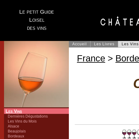
Le petit Guide
Loisel
des vins
Accueil
Les Livres
Les Vins
France
>
Bord
Les Vins
Dernières Dégustations
Les Vins du Mois
Alsace
Beaujolais
Bordeaux