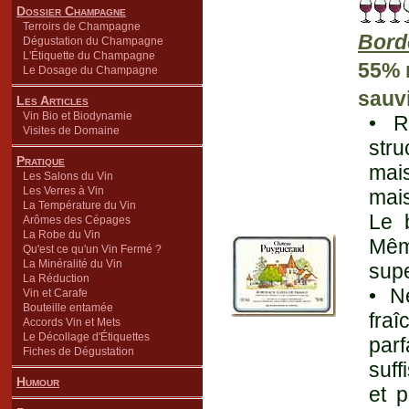
Dossier Champagne
Terroirs de Champagne
Bord
Dégustation du Champagne
L'Étiquette du Champagne
55% 
Le Dosage du Champagne
sauv
Les Articles
Vin Bio et Biodynamie
• R
Visites de Domaine
str
Pratique
mais
Les Salons du Vin
Les Verres à Vin
mais
La Température du Vin
Le b
Arômes des Cépages
La Robe du Vin
Même
Qu'est ce qu'un Vin Fermé ?
La Minéralité du Vin
supe
La Réduction
• N
Vin et Carafe
Bouteille entamée
fraî
Accords Vin et Mets
Le Décollage d'Étiquettes
par
Fiches de Dégustation
suff
Humour
et p