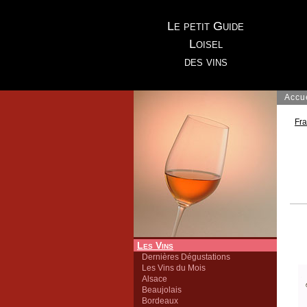
Le petit Guide
Loisel
des vins
Accu
Fr
Les Vins
Dernières Dégustations
Les Vins du Mois
Alsace
Beaujolais
Bordeaux