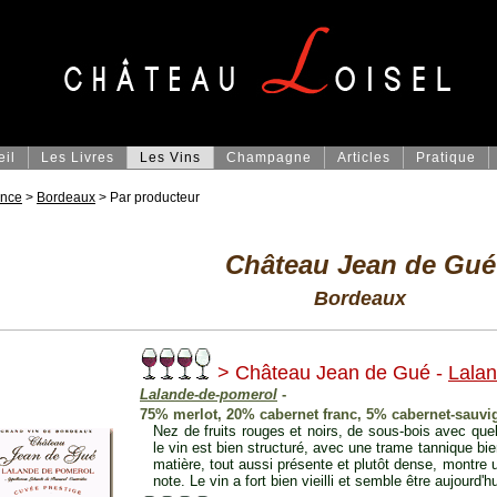
eil
Les Livres
Les Vins
Champagne
Articles
Pratique
ance
>
Bordeaux
> Par producteur
Château Jean de Gué
Bordeaux
> Château Jean de Gué -
Lala
Lalande-de-pomerol
-
75% merlot, 20% cabernet franc, 5% cabernet-sauv
Nez de fruits rouges et noirs, de sous-bois avec qu
le vin est bien structuré, avec une trame tannique bi
matière, tout aussi présente et plutôt dense, montre 
note. Le vin a fort bien vieilli et semble être aujourd