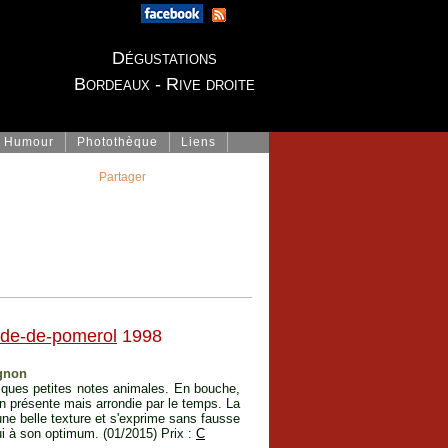
Dégustations
Bordeaux - Rive droite
Humour
Photothèque
Liens
Partager
nde-de-pomerol
1998
ignon
elques petites notes animales. En bouche,
en présente mais arrondie par le temps. La
une belle texture et s'exprime sans fausse
'hui à son optimum. (01/2015) Prix :
C