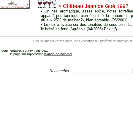
> Château Jean de Gué 1997
• Un nez aromatique, assez épicé, notes torréfiées
apparaît peu tannique, bien équilibré, la matière est p
dû aux 25% de malbec?), bien agréable. (08/2001)
• Le nez a évolué sur des tonalités de sous-bois. La
le boisé se fond. Agréable (04/2003) Prix :
B
Cliquer sur les verres pour une explication du système de notation et
 commentaires sont extraits de...
... la page sur l'appellation
lalande-de-pomerol
Rechercher :