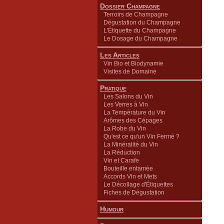
Dossier Champagne
Terroirs de Champagne
Dégustation du Champagne
L'Étiquette du Champagne
Le Dosage du Champagne
Les Articles
Vin Bio et Biodynamie
Visites de Domaine
Pratique
Les Salons du Vin
Les Verres à Vin
La Température du Vin
Arômes des Cépages
La Robe du Vin
Qu'est ce qu'un Vin Fermé ?
La Minéralité du Vin
La Réduction
Vin et Carafe
Bouteille entamée
Accords Vin et Mets
Le Décollage d'Étiquettes
Fiches de Dégustation
Humour