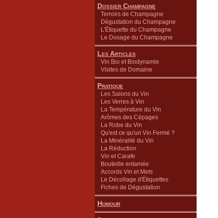
Dossier Champagne
Terroirs de Champagne
Dégustation du Champagne
L'Étiquette du Champagne
Le Dosage du Champagne
Les Articles
Vin Bio et Biodynamie
Visites de Domaine
Pratique
Les Salons du Vin
Les Verres à Vin
La Température du Vin
Arômes des Cépages
La Robe du Vin
Qu'est ce qu'un Vin Fermé ?
La Minéralité du Vin
La Réduction
Vin et Carafe
Bouteille entamée
Accords Vin et Mets
Le Décollage d'Étiquettes
Fiches de Dégustation
Humour