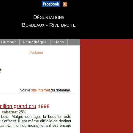
Dégustations
Bordeaux - Rive droite
Humour
Photothèque
Liens
Partager
t
Voir le
site internet
du domaine.
milion grand cru
1998
, cabernet 25%
bois. Malgré son âge, la bouche reste
'effacer. Il est même difficile de deviner
aint-Emilion du moins) et s'il est encore