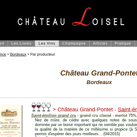
eil
Les Livres
Les Vins
Champagne
Articles
Pratique
ance
>
Bordeaux
> Par producteur
Château Grand-Ponte
Bordeaux
> Château Grand-Pontet -
Saint-é
Saint-émilion grand cru
- grand cru classé - merlot 75%
Nez de mûre, de cèdre avec quelques notes de sous-
dominée par un boisé important qui ne semble pas vouloir s
la qualité de la matière de ce millésime si propice (à S
permis d'espérer des jours meilleurs... (04/2015)