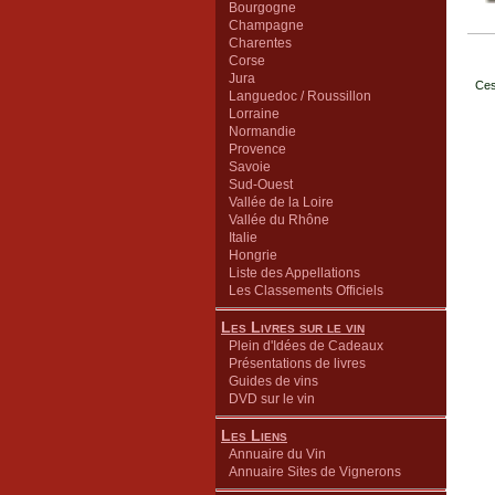
Bourgogne
Champagne
Charentes
Corse
Jura
Ces
Languedoc / Roussillon
Lorraine
Normandie
Provence
Savoie
Sud-Ouest
Vallée de la Loire
Vallée du Rhône
Italie
Hongrie
Liste des Appellations
Les Classements Officiels
Les Livres sur le vin
Plein d'Idées de Cadeaux
Présentations de livres
Guides de vins
DVD sur le vin
Les Liens
Annuaire du Vin
Annuaire Sites de Vignerons