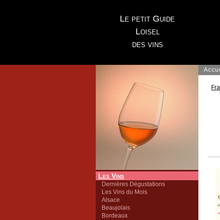
Le petit Guide
Loisel
des vins
Accu
Fr
Les Vins
Dernières Dégustations
Les Vins du Mois
Alsace
Beaujolais
Bordeaux