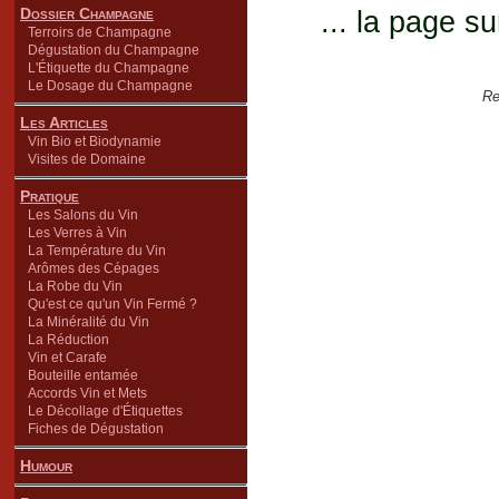
Dossier Champagne
... la page su
Terroirs de Champagne
Dégustation du Champagne
L'Étiquette du Champagne
Le Dosage du Champagne
Re
Les Articles
Vin Bio et Biodynamie
Visites de Domaine
Pratique
Les Salons du Vin
Les Verres à Vin
La Température du Vin
Arômes des Cépages
La Robe du Vin
Qu'est ce qu'un Vin Fermé ?
La Minéralité du Vin
La Réduction
Vin et Carafe
Bouteille entamée
Accords Vin et Mets
Le Décollage d'Étiquettes
Fiches de Dégustation
Humour