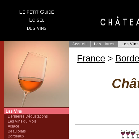
Le petit Guide
Loisel
des vins
Accueil
Les Livres
Les Vins
France
>
Bord
Chât
Les Vins
Dernières Dégustations
Les Vins du Mois
Alsace
Beaujolais
Bordeaux