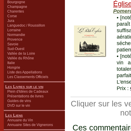
Bourgogne
Églis
Champagne
Pomer
Charentes
Corse
• [not
Jura
paraî
Languedoc / Roussillon
suffi
Lorraine
Normandie
aérati
Provence
séche
Savoie
patie
Sud-Ouest
Vallée de la Loire
• [not
Vallée du Rhône
vin a
Italie
Hongrie
total
Liste des Appellations
parfa
Les Classements Officiels
L'ens
Les Livres sur le vin
Prix :
Plein d'Idées de Cadeaux
Présentations de livres
Guides de vins
Cliquer sur les 
DVD sur le vin
not
Les Liens
Annuaire du Vin
Annuaire Sites de Vignerons
Ces commentaires