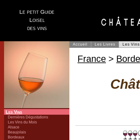
Le petit Guide
Loisel
des vins
Accueil
Les Livres
Les Vins
France
>
Bord
Chât
Les Vins
Dernières Dégustations
Les Vins du Mois
Alsace
Beaujolais
Bordeaux