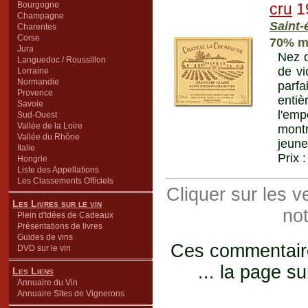
Bourgogne
cru
1
Champagne
Saint-
Charentes
Corse
70% me
Jura
Nez d
Languedoc / Roussillon
de vi
Lorraine
Normandie
parf
Provence
entiè
Savoie
l'emp
Sud-Ouest
Vallée de la Loire
montr
Vallée du Rhône
jeune
Italie
Prix 
Hongrie
Liste des Appellations
Les Classements Officiels
Cliquer sur les 
Les Livres sur le vin
not
Plein d'Idées de Cadeaux
Présentations de livres
Guides de vins
Ces commentaires
DVD sur le vin
... la page su
Les Liens
Annuaire du Vin
Annuaire Sites de Vignerons