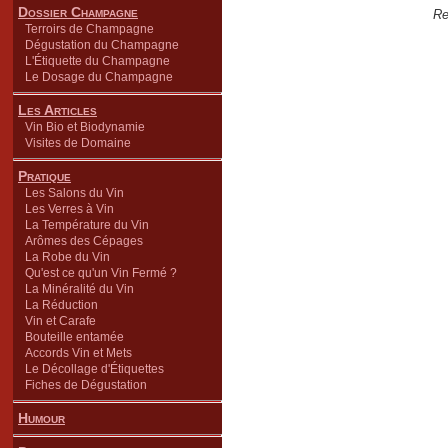
Dossier Champagne
Re
Terroirs de Champagne
Dégustation du Champagne
L'Étiquette du Champagne
Le Dosage du Champagne
Les Articles
Vin Bio et Biodynamie
Visites de Domaine
Pratique
Les Salons du Vin
Les Verres à Vin
La Température du Vin
Arômes des Cépages
La Robe du Vin
Qu'est ce qu'un Vin Fermé ?
La Minéralité du Vin
La Réduction
Vin et Carafe
Bouteille entamée
Accords Vin et Mets
Le Décollage d'Étiquettes
Fiches de Dégustation
Humour