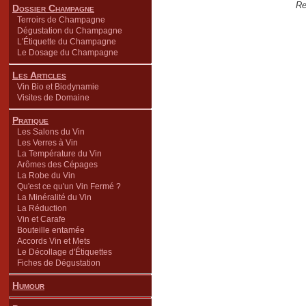
Re
Dossier Champagne
Terroirs de Champagne
Dégustation du Champagne
L'Étiquette du Champagne
Le Dosage du Champagne
Les Articles
Vin Bio et Biodynamie
Visites de Domaine
Pratique
Les Salons du Vin
Les Verres à Vin
La Température du Vin
Arômes des Cépages
La Robe du Vin
Qu'est ce qu'un Vin Fermé ?
La Minéralité du Vin
La Réduction
Vin et Carafe
Bouteille entamée
Accords Vin et Mets
Le Décollage d'Étiquettes
Fiches de Dégustation
Humour