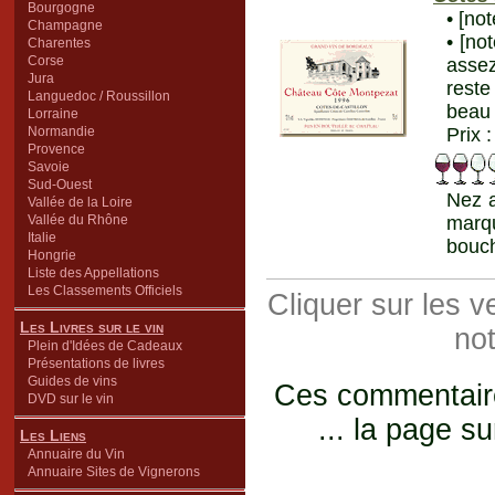
Bourgogne
• [no
Champagne
• [no
Charentes
Corse
assez
Jura
reste
Languedoc / Roussillon
beau 
Lorraine
Normandie
Prix 
Provence
Savoie
Sud-Ouest
Nez a
Vallée de la Loire
Vallée du Rhône
marqu
Italie
bouch
Hongrie
Liste des Appellations
Les Classements Officiels
Cliquer sur les 
Les Livres sur le vin
not
Plein d'Idées de Cadeaux
Présentations de livres
Guides de vins
Ces commentaires
DVD sur le vin
... la page su
Les Liens
Annuaire du Vin
Annuaire Sites de Vignerons