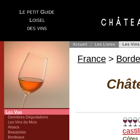
Le petit Guide
Loisel
des vins
Accueil
Les Livres
Les Vins
France
>
Bord
Chât
Les Vins
Dernières Dégustations
Les Vins du Mois
Alsace
castil
Beaujolais
Bordeaux
Côtes 