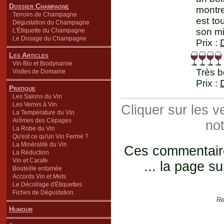
Dossier Champagne
montre
Terroirs de Champagne
est to
Dégustation du Champagne
son mi
L'Étiquette du Champagne
Le Dosage du Champagne
Prix :
Les Articles
Vin Bio et Biodynamie
Très b
Visites de Domaine
Prix :
Pratique
Les Salons du Vin
Les Verres à Vin
Cliquer sur les 
La Température du Vin
Arômes des Cépages
not
La Robe du Vin
Qu'est ce qu'un Vin Fermé ?
La Minéralité du Vin
Ces commentaires
La Réduction
Vin et Carafe
... la page su
Bouteille entamée
Accords Vin et Mets
Le Décollage d'Étiquettes
Fiches de Dégustation
Re
Humour