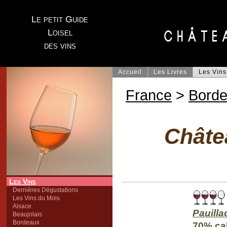
Le petit Guide
Loisel
des vins
Accueil
Les Livres
Les Vins
France
>
Bord
Châte
Les Vins
Dernières Dégustations
Les Vins du Mois
Alsace
Pauilla
Beaujolais
Bordeaux
70% ca