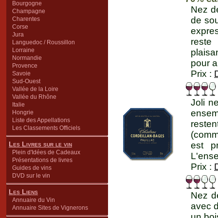
Bourgogne
Nez de
Champagne
de so
Charentes
Corse
expre
Jura
reste
Languedoc / Roussillon
Lorraine
plaisa
Normandie
pour a
Provence
Prix :
Savoie
Sud-Ouest
Vallée de la Loire
Vallée du Rhône
Joli n
Italie
ensem
Hongrie
Liste des Appellations
reste
Les Classements Officiels
(comm
Les Livres sur le vin
est p
Plein d'Idées de Cadeaux
L'ense
Présentations de livres
Prix :
Guides de vins
DVD sur le vin
Les Liens
Nez de
Annuaire du Vin
avec d
Annuaire Sites de Vignerons
un boi