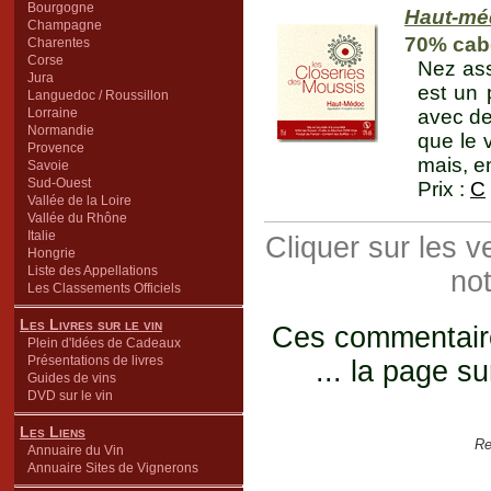
Bourgogne
Haut-mé
Champagne
70% cabe
Charentes
Corse
Nez ass
Jura
est un 
Languedoc / Roussillon
Lorraine
avec des
Normandie
que le 
Provence
mais, en
Savoie
Sud-Ouest
Prix :
C
Vallée de la Loire
Vallée du Rhône
Italie
Cliquer sur les 
Hongrie
Liste des Appellations
not
Les Classements Officiels
Les Livres sur le vin
Ces commentaires
Plein d'Idées de Cadeaux
Présentations de livres
... la page su
Guides de vins
DVD sur le vin
Les Liens
Re
Annuaire du Vin
Annuaire Sites de Vignerons