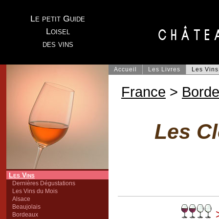
Le petit Guide
Loisel
des vins
Accueil
Les Livres
Les Vins
France
>
Bord
Les Cl
Les Vins
Dernières Dégustations
Les Vins du Mois
Alsace
Beaujolais
>
Bordeaux