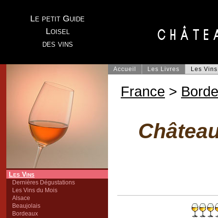
Le petit Guide
Loisel
des vins
Accueil
Les Livres
Les Vins
France
>
Bord
Château
Les Vins
Dernières Dégustations
Les Vins du Mois
Alsace
Beaujolais
Bordeaux