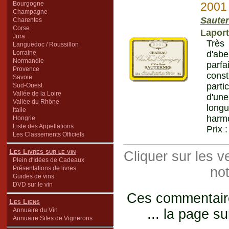
Bourgogne
2001
Champagne
Saute
Charentes
Corse
Lapor
Jura
Très
Languedoc / Roussillon
Lorraine
d'abe
Normandie
parfa
Provence
cons
Savoie
parti
Sud-Ouest
Vallée de la Loire
d'une
Vallée du Rhône
longu
Italie
harmo
Hongrie
Liste des Appellations
Prix 
Les Classements Officiels
Les Livres sur le vin
Cliquer sur les 
Plein d'Idées de Cadeaux
Présentations de livres
not
Guides de vins
DVD sur le vin
Ces commentaires
Les Liens
Annuaire du Vin
... la page su
Annuaire Sites de Vignerons