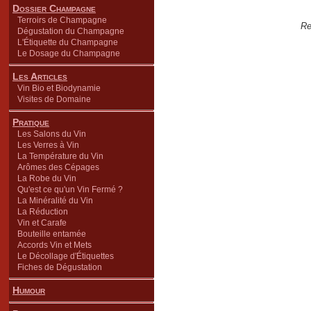
Dossier Champagne
Terroirs de Champagne
Re
Dégustation du Champagne
L'Étiquette du Champagne
Le Dosage du Champagne
Les Articles
Vin Bio et Biodynamie
Visites de Domaine
Pratique
Les Salons du Vin
Les Verres à Vin
La Température du Vin
Arômes des Cépages
La Robe du Vin
Qu'est ce qu'un Vin Fermé ?
La Minéralité du Vin
La Réduction
Vin et Carafe
Bouteille entamée
Accords Vin et Mets
Le Décollage d'Étiquettes
Fiches de Dégustation
Humour