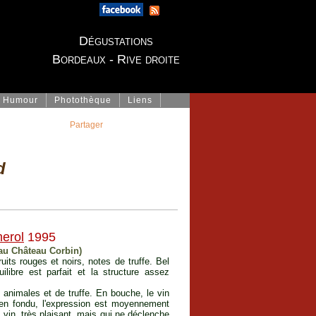
Dégustations
Bordeaux - Rive droite
Humour
Photothèque
Liens
Partager
d
erol
1995
 au Château Corbin)
its rouges et noirs, notes de truffe. Bel
ibre est parfait et la structure assez
animales et de truffe. En bouche, le vin
ien fondu, l'expression est moyennement
vin, très plaisant, mais qui ne déclenche