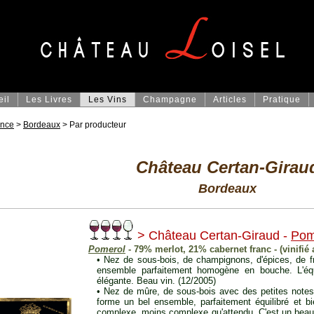
eil
Les Livres
Les Vins
Champagne
Articles
Pratique
ance
>
Bordeaux
> Par producteur
Château Certan-Girau
Bordeaux
> Château Certan-Giraud -
Pom
Pomerol
- 79% merlot, 21% cabernet franc - (vinifié
• Nez de sous-bois, de champignons, d'épices, de fru
ensemble parfaitement homogène en bouche. L'équil
élégante. Beau vin. (12/2005)
• Nez de mûre, de sous-bois avec des petites notes 
forme un bel ensemble, parfaitement équilibré et b
complexe, moins complexe qu'attendu. C'est un beau 