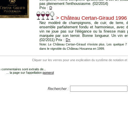
pas pleinement l'enthousiasme. (02/2014)
Prix :
D
> Château Certan-Giraud 1996
Nez modéré de champignons, de cuir, de terre, 
ensemble parfaitement fondu et harmonieux, avec d
vin ne joue pas sur l'élégance ou la finesse mais 
marquée par son terroir. Bonne longueur. Un vin en 
(02/2011) Prix :
D+
Note: Le Château Certan-Giraud n'existe plus. Les quelque 7 
dans le vignoble du Château Hosanna en 1999.
Cliquer sur les verres pour une explication du système de notation et
 commentaires sont extraits de...
... la page sur l'appellation
pomerol
Rechercher :