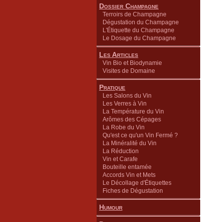
Dossier Champagne
Terroirs de Champagne
Dégustation du Champagne
L'Étiquette du Champagne
Le Dosage du Champagne
Les Articles
Vin Bio et Biodynamie
Visites de Domaine
Pratique
Les Salons du Vin
Les Verres à Vin
La Température du Vin
Arômes des Cépages
La Robe du Vin
Qu'est ce qu'un Vin Fermé ?
La Minéralité du Vin
La Réduction
Vin et Carafe
Bouteille entamée
Accords Vin et Mets
Le Décollage d'Étiquettes
Fiches de Dégustation
Humour