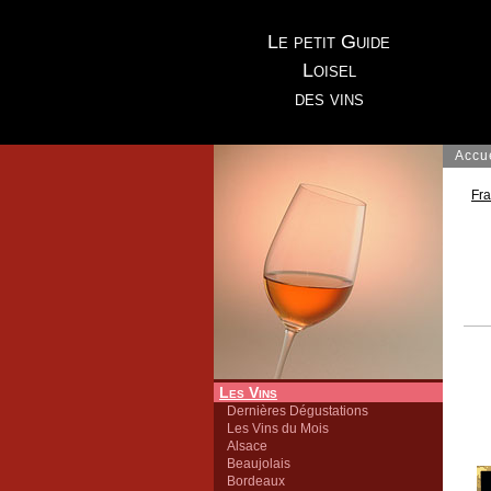
Le petit Guide
Loisel
des vins
Accu
Fr
Les Vins
Dernières Dégustations
Les Vins du Mois
Alsace
Beaujolais
Bordeaux