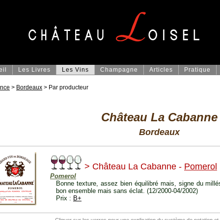
eil
Les Livres
Les Vins
Champagne
Articles
Pratique
ance
>
Bordeaux
> Par producteur
Château La Cabanne
Bordeaux
> Château La Cabanne -
Pomerol
Pomerol
Bonne texture, assez bien équilibré mais, signe du mill
bon ensemble mais sans éclat. (12/2000-04/2002)
Prix :
B+