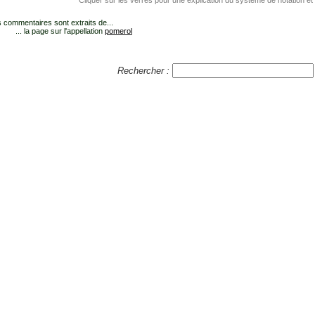
Cliquer sur les verres pour une explication du système de notation et
 commentaires sont extraits de...
... la page sur l'appellation
pomerol
Rechercher :