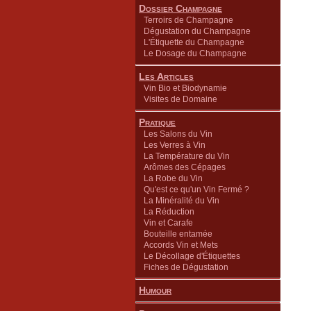
Dossier Champagne
Terroirs de Champagne
Dégustation du Champagne
L'Étiquette du Champagne
Le Dosage du Champagne
Les Articles
Vin Bio et Biodynamie
Visites de Domaine
Pratique
Les Salons du Vin
Les Verres à Vin
La Température du Vin
Arômes des Cépages
La Robe du Vin
Qu'est ce qu'un Vin Fermé ?
La Minéralité du Vin
La Réduction
Vin et Carafe
Bouteille entamée
Accords Vin et Mets
Le Décollage d'Étiquettes
Fiches de Dégustation
Humour