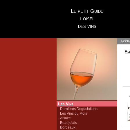
Le petit Guide
Loisel
des vins
Accu
Fr
Les Vins
Dernières Dégustations
Les Vins du Mois
Alsace
Beaujolais
Bordeaux