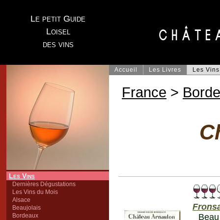
Le petit Guide
Loisel
des vins
Accueil
Les Livres
Les Vins
France
>
Bord
C
Les Vins
Dernières Dégustations
Les Vins du Mois
Alsace
Frons
Beaujolais
Bordeaux
Beau 