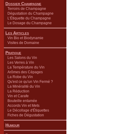
Dossier Champagne
Terroirs de Champagne
Dégustation du Champagne
L'Étiquette du Champagne
Le Dosage du Champagne
Les Articles
Vin Bio et Biodynamie
Visites de Domaine
Pratique
Les Salons du Vin
Les Verres à Vin
La Température du Vin
Arômes des Cépages
La Robe du Vin
Qu'est ce qu'un Vin Fermé ?
La Minéralité du Vin
La Réduction
Vin et Carafe
Bouteille entamée
Accords Vin et Mets
Le Décollage d'Étiquettes
Fiches de Dégustation
Humour