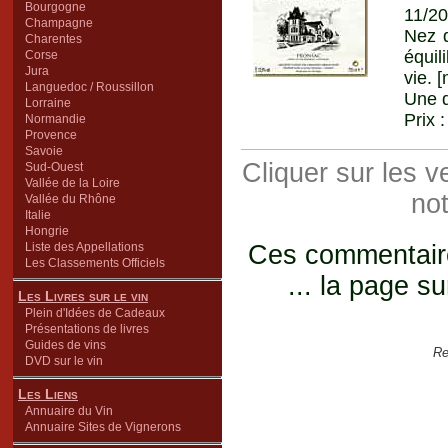
Bourgogne
11/20
Champagne
Nez d
Charentes
équil
Corse
Jura
vie. 
Languedoc / Roussillon
Une d
Lorraine
Prix 
Normandie
Provence
Savoie
Cliquer sur les 
Sud-Ouest
Vallée de la Loire
not
Vallée du Rhône
Italie
Hongrie
Liste des Appellations
Ces commentaires
Les Classements Officiels
... la page su
Les Livres sur le vin
Plein d'Idées de Cadeaux
Présentations de livres
Guides de vins
Re
DVD sur le vin
Les Liens
Annuaire du Vin
Annuaire Sites de Vignerons