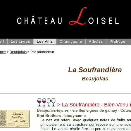
eil
Les Livres
Les Vins
Champagne
Articles
Pratique
ance
>
Beaujolais
> Par producteur
La Soufrandière
Beaujolais
> La Soufrandière -
Bien-Venu i
Beaujolais-leynes
- vieilles vignes de gamay - Cote
Bret Brothers - biodynamie
Le nez est retenu avec quelques notes de fruits r
principalement sa structure qui repose sur une acid
finale. Le vin se révèle être un peu plus avenant ap