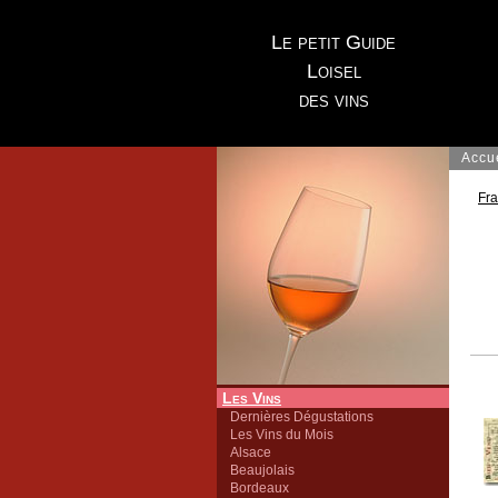
Le petit Guide
Loisel
des vins
Accu
Fr
Les Vins
Dernières Dégustations
Les Vins du Mois
Alsace
Beaujolais
Bordeaux