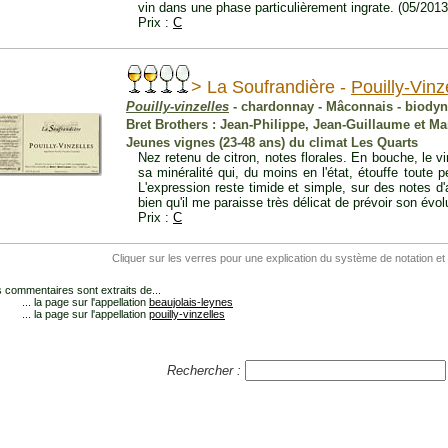
vin dans une phase particulièrement ingrate. (05/2013
Prix :
C
> La Soufrandière -
Pouilly-Vinz
Pouilly-vinzelles
- chardonnay - Mâconnais - biody
Bret Brothers : Jean-Philippe, Jean-Guillaume et Ma
Jeunes vignes (23-48 ans) du climat Les Quarts
Nez retenu de citron, notes florales. En bouche, le v
sa minéralité qui, du moins en l'état, étouffe toute p
L'expression reste timide et simple, sur des notes 
bien qu'il me paraisse très délicat de prévoir son évol
Prix :
C
Cliquer sur les verres pour une explication du système de notation et
 commentaires sont extraits de...
... la page sur l'appellation
beaujolais-leynes
... la page sur l'appellation
pouilly-vinzelles
Rechercher :