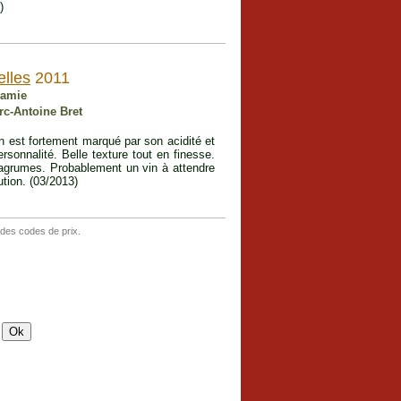
)
elles
2011
namie
rc-Antoine Bret
in est fortement marqué par son acidité et
ersonnalité. Belle texture tout en finesse.
d'agrumes. Probablement un vin à attendre
ution. (03/2013)
 des codes de prix.