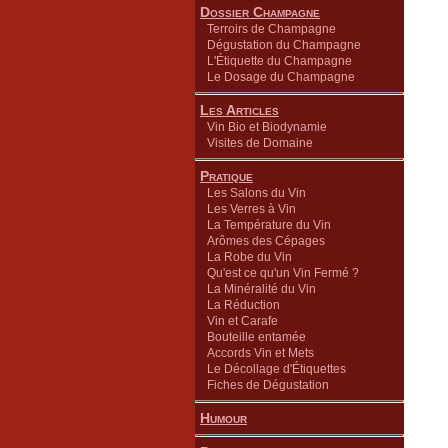
Dossier Champagne
Terroirs de Champagne
Dégustation du Champagne
L'Étiquette du Champagne
Le Dosage du Champagne
Les Articles
Vin Bio et Biodynamie
Visites de Domaine
Pratique
Les Salons du Vin
Les Verres à Vin
La Température du Vin
Arômes des Cépages
La Robe du Vin
Qu'est ce qu'un Vin Fermé ?
La Minéralité du Vin
La Réduction
Vin et Carafe
Bouteille entamée
Accords Vin et Mets
Le Décollage d'Étiquettes
Fiches de Dégustation
Humour