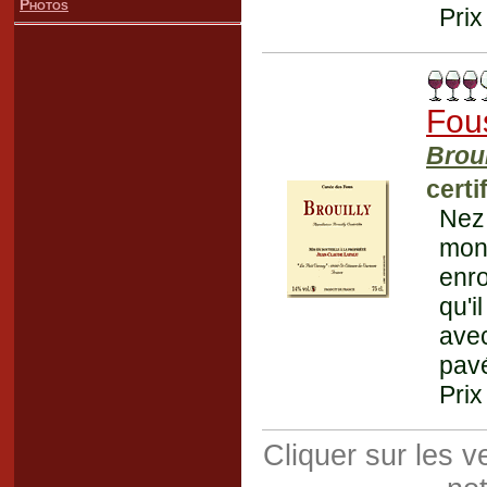
Photos
Prix
Fou
Broui
certi
Nez 
mont
enr
qu'i
avec
pavé
Prix
Cliquer sur les 