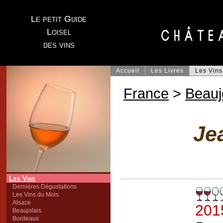
Le petit Guide
Loisel
des vins
Accueil
Les Livres
Les Vins
France
>
Beauj
Je
Les Vins
Dernières Dégustations
Les Vins du Mois
Alsace
201
Beaujolais
Bordeaux