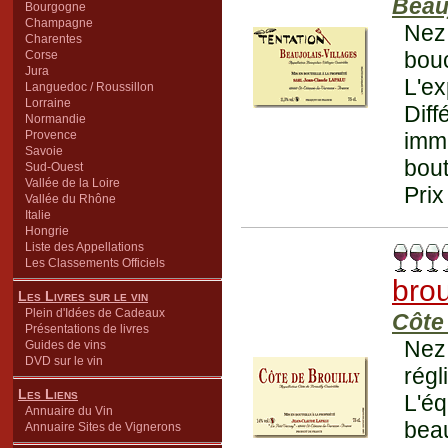
Beauj
Bourgogne
Champagne
Nez 
Charentes
bou
Corse
Jura
L'ex
Languedoc / Roussillon
Lorraine
Dif
Normandie
Provence
immu
Savoie
bout
Sud-Ouest
Vallée de la Loire
Prix
Vallée du Rhône
Italie
Hongrie
Liste des Appellations
Les Classements Officiels
brou
Les Livres sur le vin
Plein d'Idées de Cadeaux
Côte 
Présentations de livres
Nez
Guides de vins
DVD sur le vin
régl
Les Liens
L'éq
Annuaire du Vin
bea
Annuaire Sites de Vignerons