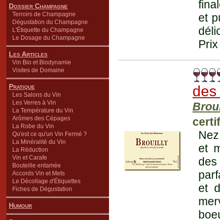
fina
Dossier Champagne
Terroirs de Champagne
et p
Dégustation du Champagne
déli
L'Étiquette du Champagne
Le Dosage du Champagne
Prix
Les Articles
Vin Bio et Biodynamie
Visites de Domaine
Pratique
des
Les Salons du Vin
Les Verres à Vin
Broui
La Température du Vin
Arômes des Cépages
certi
La Robe du Vin
Nez 
Qu'est ce qu'un Vin Fermé ?
La Minéralité du Vin
et 
La Réduction
Vin et Carafe
des
Bouteille entamée
parf
Accords Vin et Mets
Le Décollage d'Étiquettes
et d
Fiches de Dégustation
merv
Humour
boeu