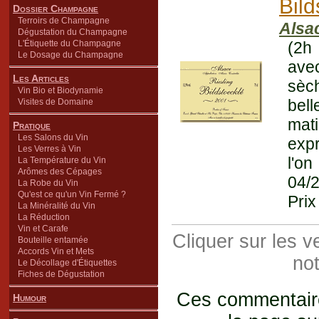
Bild
Dossier Champagne
Terroirs de Champagne
Alsa
Dégustation du Champagne
L'Étiquette du Champagne
(2h
Le Dosage du Champagne
ave
Les Articles
sèch
Vin Bio et Biodynamie
bell
Visites de Domaine
mat
Pratique
Les Salons du Vin
expr
Les Verres à Vin
l'on
La Température du Vin
Arômes des Cépages
04/
La Robe du Vin
Qu'est ce qu'un Vin Fermé ?
Prix
La Minéralité du Vin
La Réduction
Vin et Carafe
Cliquer sur les 
Bouteille entamée
Accords Vin et Mets
not
Le Décollage d'Étiquettes
Fiches de Dégustation
Ces commentaires
Humour