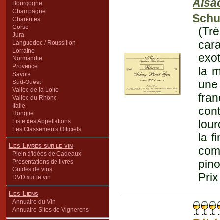
Alsa
Bourgogne
Champagne
Schu
Charentes
Corse
(Trè
Jura
car
Languedoc / Roussillon
Lorraine
exot
Normandie
Provence
la m
Savoie
une
Sud-Ouest
Vallée de la Loire
fra
Vallée du Rhône
Italie
cont
Hongrie
Liste des Appellations
lour
Les Classements Officiels
la f
Les Livres sur le vin
com
Plein d'Idées de Cadeaux
pino
Présentations de livres
Guides de vins
Prix
DVD sur le vin
Les Liens
Annuaire du Vin
Annuaire Sites de Vignerons