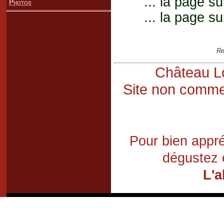
... la page su
Photos
... la page su
Re
Château Lo
Site non commer
Pour bien appré
dégustez 
L'a