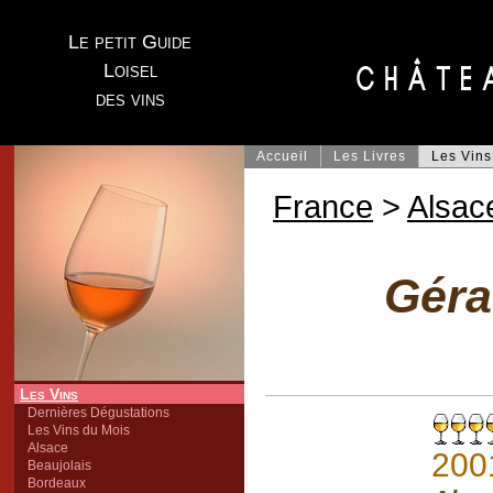
Le petit Guide
Loisel
des vins
Accueil
Les Livres
Les Vins
France
>
Alsac
Géra
Les Vins
Dernières Dégustations
Les Vins du Mois
Alsace
200
Beaujolais
Bordeaux