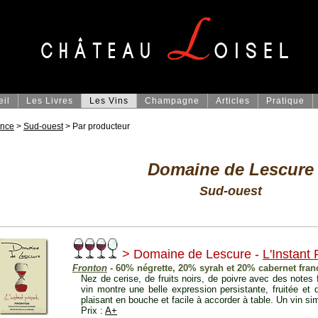
eil
Les Livres
Les Vins
Champagne
Articles
Pratique
ance
>
Sud-ouest
> Par producteur
Domaine de Lescure
Sud-ouest
> Domaine de Lescure -
L'Instant 
Fronton
- 60% négrette, 20% syrah et 20% cabernet fran
Nez de cerise, de fruits noirs, de poivre avec des notes f
vin montre une belle expression persistante, fruitée et d
plaisant en bouche et facile à accorder à table. Un vin sim
Prix :
A+