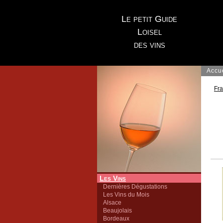
Le petit Guide
Loisel
des vins
Accu
Fr
Les Vins
Dernières Dégustations
Les Vins du Mois
Alsace
Beaujolais
Bordeaux