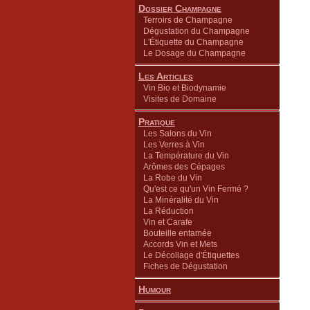
Dossier Champagne
Terroirs de Champagne
Dégustation du Champagne
L'Étiquette du Champagne
Le Dosage du Champagne
Les Articles
Vin Bio et Biodynamie
Visites de Domaine
Pratique
Les Salons du Vin
Les Verres à Vin
La Température du Vin
Arômes des Cépages
La Robe du Vin
Qu'est ce qu'un Vin Fermé ?
La Minéralité du Vin
La Réduction
Vin et Carafe
Bouteille entamée
Accords Vin et Mets
Le Décollage d'Étiquettes
Fiches de Dégustation
Humour