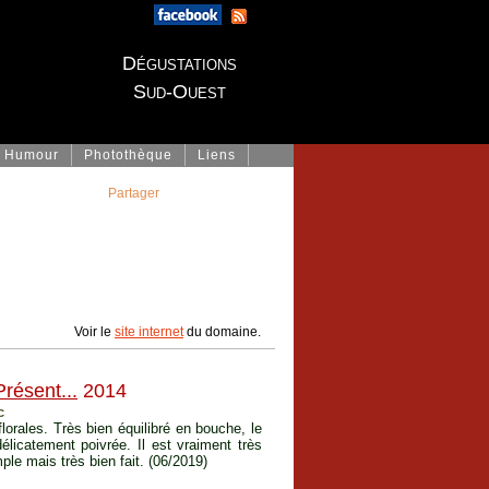
Dégustations
Sud-Ouest
Humour
Photothèque
Liens
Partager
Voir le
site internet
du domaine.
Présent...
2014
c
lorales. Très bien équilibré en bouche, le
élicatement poivrée. Il est vraiment très
ple mais très bien fait. (06/2019)