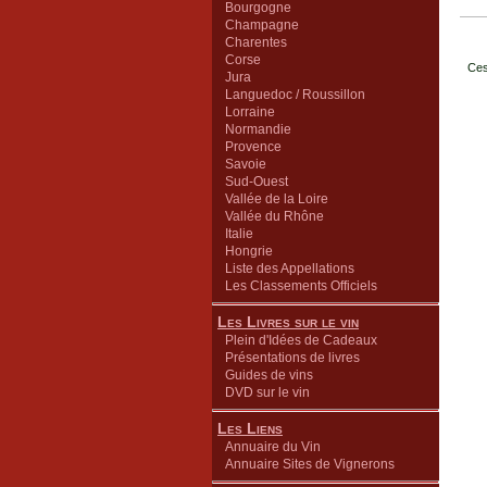
Bourgogne
Champagne
Charentes
Corse
Ces
Jura
Languedoc / Roussillon
Lorraine
Normandie
Provence
Savoie
Sud-Ouest
Vallée de la Loire
Vallée du Rhône
Italie
Hongrie
Liste des Appellations
Les Classements Officiels
Les Livres sur le vin
Plein d'Idées de Cadeaux
Présentations de livres
Guides de vins
DVD sur le vin
Les Liens
Annuaire du Vin
Annuaire Sites de Vignerons