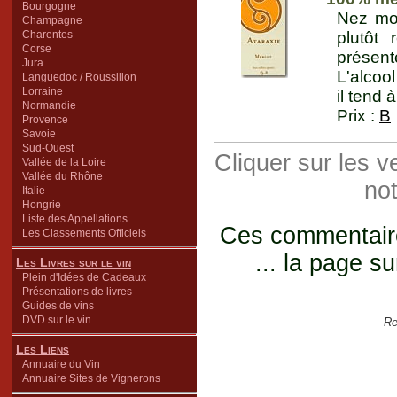
Bourgogne
Nez mod
Champagne
Charentes
plutôt 
Corse
présent
Jura
L'alcoo
Languedoc / Roussillon
Lorraine
il tend 
Normandie
Prix :
B
Provence
Savoie
Sud-Ouest
Cliquer sur les 
Vallée de la Loire
Vallée du Rhône
not
Italie
Hongrie
Liste des Appellations
Ces commentaires
Les Classements Officiels
... la page su
Les Livres sur le vin
Plein d'Idées de Cadeaux
Présentations de livres
Guides de vins
DVD sur le vin
Re
Les Liens
Annuaire du Vin
Annuaire Sites de Vignerons