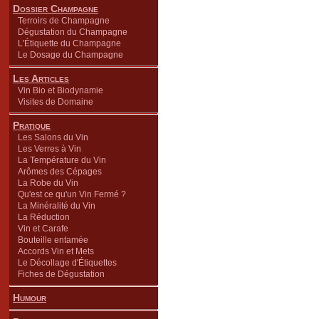
Dossier Champagne
Terroirs de Champagne
Dégustation du Champagne
L'Étiquette du Champagne
Le Dosage du Champagne
Les Articles
Vin Bio et Biodynamie
Visites de Domaine
Pratique
Les Salons du Vin
Les Verres à Vin
La Température du Vin
Arômes des Cépages
La Robe du Vin
Qu'est ce qu'un Vin Fermé ?
La Minéralité du Vin
La Réduction
Vin et Carafe
Bouteille entamée
Accords Vin et Mets
Le Décollage d'Étiquettes
Fiches de Dégustation
Humour