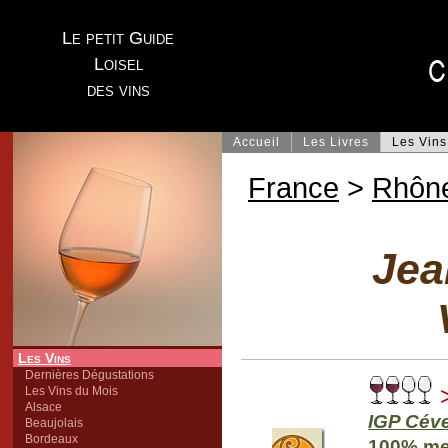
Le petit Guide
Loisel
des vins
Accueil
Les Livres
Les Vins
France
>
Rhôn
Jea
Les Vins
Dernières Dégustations
>
Les Vins du Mois
Alsace
IGP Cév
Beaujolais
Bordeaux
100% mer