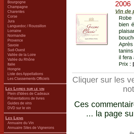
Bourgogne
2006
Champagne
Vin de
Charentes
Corse
Robe c
Jura
bien é
Languedoc / Roussillon
plaisa
Lorraine
Normandie
bouche
Provence
Après 
Savoie
tanins
Sud-Ouest
Vallée de la Loire
il fer
Vallée du Rhône
Prix :
Italie
Hongrie
Liste des Appellations
Cliquer sur les 
Les Classements Officiels
not
Les Livres sur le vin
Plein d'Idées de Cadeaux
Présentations de livres
Ces commentaires
Guides de vins
DVD sur le vin
... la page su
Les Liens
Annuaire du Vin
Annuaire Sites de Vignerons
Re