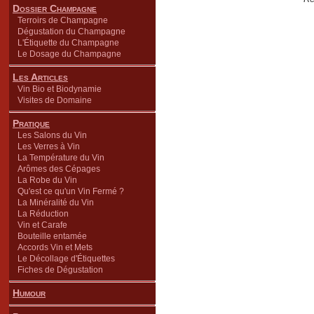
Dossier Champagne
Terroirs de Champagne
Dégustation du Champagne
L'Étiquette du Champagne
Le Dosage du Champagne
Les Articles
Vin Bio et Biodynamie
Visites de Domaine
Pratique
Les Salons du Vin
Les Verres à Vin
La Température du Vin
Arômes des Cépages
La Robe du Vin
Qu'est ce qu'un Vin Fermé ?
La Minéralité du Vin
La Réduction
Vin et Carafe
Bouteille entamée
Accords Vin et Mets
Le Décollage d'Étiquettes
Fiches de Dégustation
Humour