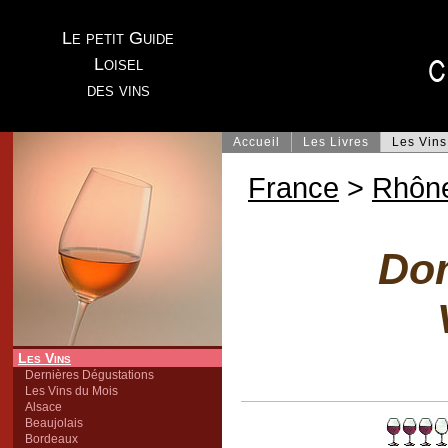
Le petit Guide
Loisel
des vins
Accueil
Les Livres
Les Vins
France
>
Rhôn
Do
Les Vins
Dernières Dégustations
Les Vins du Mois
Alsace
Beaujolais
Bordeaux