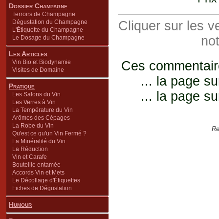
Dossier Champagne
Terroirs de Champagne
Dégustation du Champagne
Cliquer sur les 
L'Étiquette du Champagne
not
Le Dosage du Champagne
Les Articles
Vin Bio et Biodynamie
Ces commentaires
Visites de Domaine
... la page su
Pratique
... la page su
Les Salons du Vin
Les Verres à Vin
La Température du Vin
Arômes des Cépages
La Robe du Vin
Re
Qu'est ce qu'un Vin Fermé ?
La Minéralité du Vin
La Réduction
Vin et Carafe
Bouteille entamée
Accords Vin et Mets
Le Décollage d'Étiquettes
Fiches de Dégustation
Humour