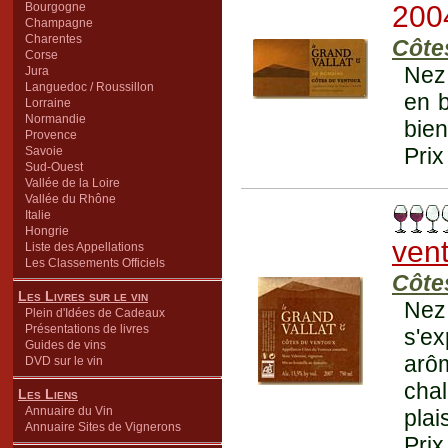
Bourgogne
200
Champagne
Charentes
Côte
Corse
Nez 
Jura
Languedoc / Roussillon
en b
Lorraine
Normandie
bien
Provence
Prix
Savoie
Sud-Ouest
Vallée de la Loire
Vallée du Rhône
Italie
Hongrie
ven
Liste des Appellations
Les Classements Officiels
Côte
Les Livres sur le vin
Nez 
Plein d'Idées de Cadeaux
Présentations de livres
s'ex
Guides de vins
arôm
DVD sur le vin
chal
Les Liens
Annuaire du Vin
plai
Annuaire Sites de Vignerons
Prix