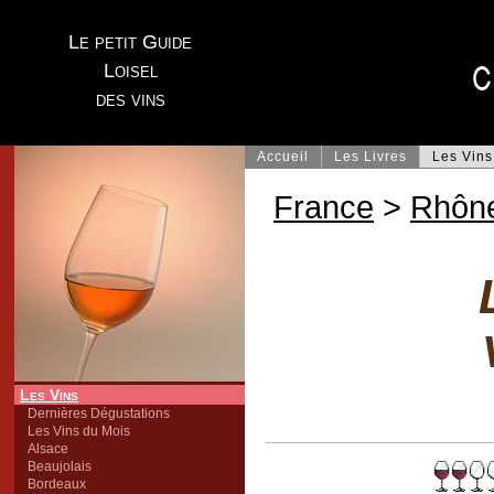
Le petit Guide
Loisel
des vins
Accueil
Les Livres
Les Vins
France
>
Rhôn
Les Vins
Dernières Dégustations
Les Vins du Mois
Alsace
Beaujolais
Bordeaux