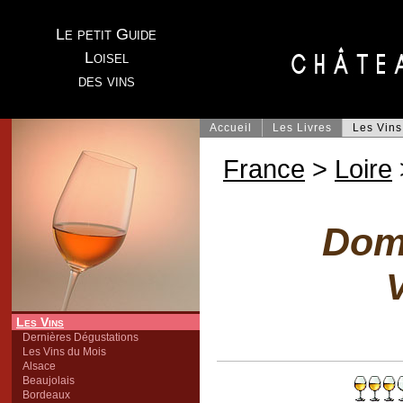
Le petit Guide
Loisel
des vins
Accueil
Les Livres
Les Vins
France
>
Loire
Doma
V
Les Vins
Dernières Dégustations
Les Vins du Mois
Alsace
Beaujolais
Bordeaux