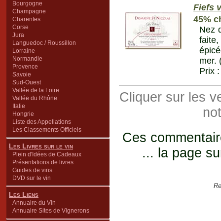
Bourgogne
Fiefs 
Champagne
45% ch
Charentes
Corse
Nez d
Jura
faite
Languedoc / Roussillon
épicé
Lorraine
Normandie
mer. 
Provence
Prix 
Savoie
Sud-Ouest
Vallée de la Loire
Cliquer sur les 
Vallée du Rhône
Italie
not
Hongrie
Liste des Appellations
Les Classements Officiels
Ces commentaires
Les Livres sur le vin
... la page su
Plein d'Idées de Cadeaux
Présentations de livres
Guides de vins
DVD sur le vin
Re
Les Liens
Annuaire du Vin
Annuaire Sites de Vignerons