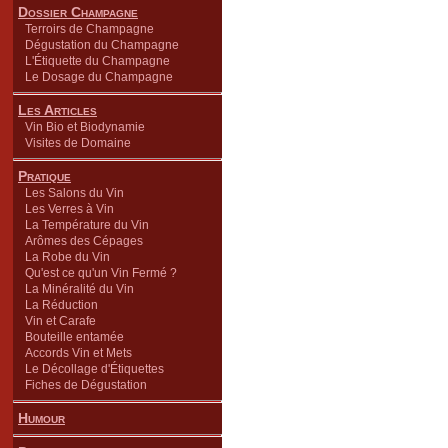
Dossier Champagne
Terroirs de Champagne
Dégustation du Champagne
L'Étiquette du Champagne
Le Dosage du Champagne
Les Articles
Vin Bio et Biodynamie
Visites de Domaine
Pratique
Les Salons du Vin
Les Verres à Vin
La Température du Vin
Arômes des Cépages
La Robe du Vin
Qu'est ce qu'un Vin Fermé ?
La Minéralité du Vin
La Réduction
Vin et Carafe
Bouteille entamée
Accords Vin et Mets
Le Décollage d'Étiquettes
Fiches de Dégustation
Humour