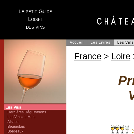
Le petit Guide
Loisel
des vins
Accueil
Les Livres
Les Vins
France
>
Loire
Pr
V
Les Vins
Dernières Dégustations
Les Vins du Mois
Alsace
Beaujolais
>
Bordeaux