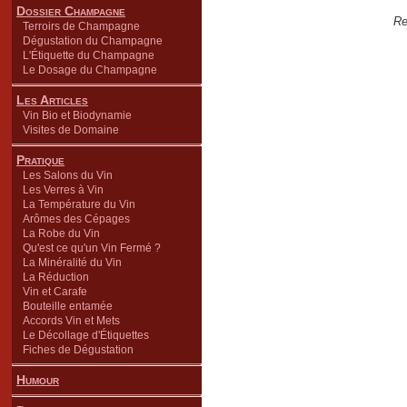
Dossier Champagne
Re
Terroirs de Champagne
Dégustation du Champagne
L'Étiquette du Champagne
Le Dosage du Champagne
Les Articles
Vin Bio et Biodynamie
Visites de Domaine
Pratique
Les Salons du Vin
Les Verres à Vin
La Température du Vin
Arômes des Cépages
La Robe du Vin
Qu'est ce qu'un Vin Fermé ?
La Minéralité du Vin
La Réduction
Vin et Carafe
Bouteille entamée
Accords Vin et Mets
Le Décollage d'Étiquettes
Fiches de Dégustation
Humour