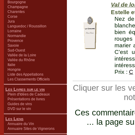
Bourgogne
Val de l
Champagne
Estelle e
Charentes
Corse
Nez de 
Jura
blanche
Languedoc / Roussillon
Lorraine
bien éq
Normandie
rouges 
Provence
marier 
Savoie
Sud-Ouest
C'est u
Vallée de la Loire
intére
Vallée du Rhône
intéres
Italie
Hongrie
Prix :
C
Liste des Appellations
Les Classements Officiels
Cliquer sur les 
Les Livres sur le vin
Plein d'Idées de Cadeaux
not
Présentations de livres
Guides de vins
DVD sur le vin
Ces commentaires
Les Liens
... la page su
Annuaire du Vin
Annuaire Sites de Vignerons