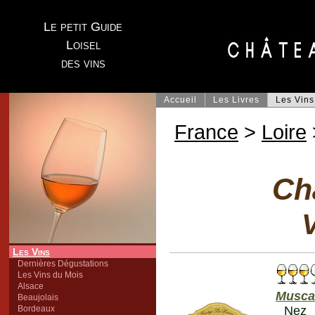
Le petit Guide
Loisel
des vins
Accueil
Les Livres
Les Vins
France
>
Loire
Ch
V
Les Vins
Dernières Dégustations
Les Vins du Mois
Alsace
Musca
Beaujolais
Bordeaux
Nez 