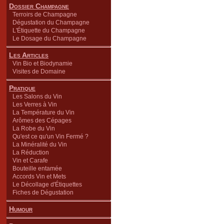
Dossier Champagne
Terroirs de Champagne
Dégustation du Champagne
L'Étiquette du Champagne
Le Dosage du Champagne
Les Articles
Vin Bio et Biodynamie
Visites de Domaine
Pratique
Les Salons du Vin
Les Verres à Vin
La Température du Vin
Arômes des Cépages
La Robe du Vin
Qu'est ce qu'un Vin Fermé ?
La Minéralité du Vin
La Réduction
Vin et Carafe
Bouteille entamée
Accords Vin et Mets
Le Décollage d'Étiquettes
Fiches de Dégustation
Humour