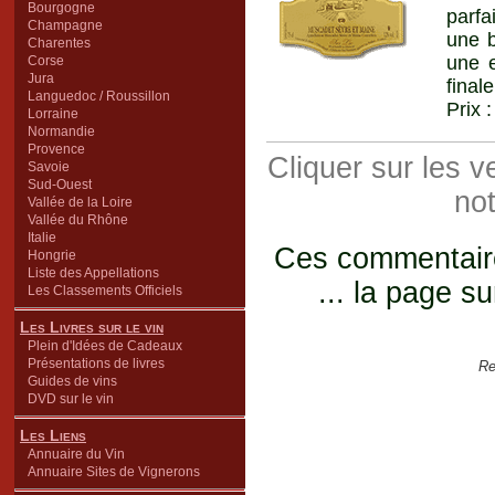
Bourgogne
parfa
Champagne
une b
Charentes
une e
Corse
Jura
final
Languedoc / Roussillon
Prix 
Lorraine
Normandie
Provence
Cliquer sur les 
Savoie
Sud-Ouest
not
Vallée de la Loire
Vallée du Rhône
Italie
Ces commentaires
Hongrie
Liste des Appellations
... la page su
Les Classements Officiels
Les Livres sur le vin
Plein d'Idées de Cadeaux
Présentations de livres
Re
Guides de vins
DVD sur le vin
Les Liens
Annuaire du Vin
Annuaire Sites de Vignerons