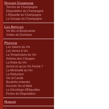
Dossier Champagne
Terroirs de Champagne
Dégustation du Champagne
L'Étiquette du Champagne
Le Dosage du Champagne
Les Articles
Vin Bio et Biodynamie
Visites de Domaine
Pratique
Les Salons du Vin
Les Verres à Vin
La Température du Vin
Arômes des Cépages
La Robe du Vin
Qu'est ce qu'un Vin Fermé ?
La Minéralité du Vin
La Réduction
Vin et Carafe
Bouteille entamée
Accords Vin et Mets
Le Décollage d'Étiquettes
Fiches de Dégustation
Humour