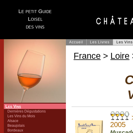
Le petit Guide
Loisel
des vins
Accueil
Les Livres
Les Vins
France
>
Loire
C
V
Les Vins
Dernières Dégustations
>
Les Vins du Mois
Alsace
2005
Beaujolais
Bordeaux
Muscade