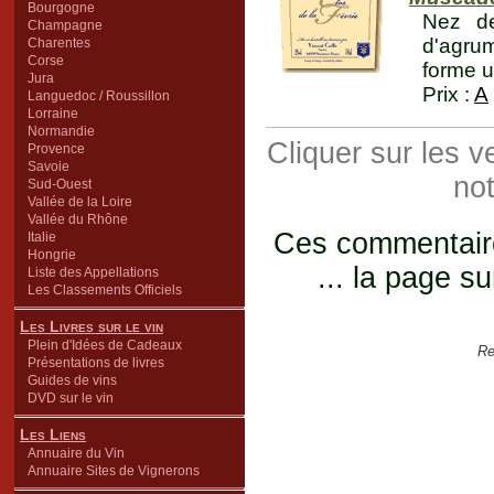
Bourgogne
Nez de
Champagne
d'agrum
Charentes
Corse
forme u
Jura
Prix :
A
Languedoc / Roussillon
Lorraine
Normandie
Cliquer sur les 
Provence
Savoie
not
Sud-Ouest
Vallée de la Loire
Vallée du Rhône
Ces commentaires
Italie
Hongrie
... la page su
Liste des Appellations
Les Classements Officiels
Les Livres sur le vin
Plein d'Idées de Cadeaux
Re
Présentations de livres
Guides de vins
DVD sur le vin
Les Liens
Annuaire du Vin
Annuaire Sites de Vignerons