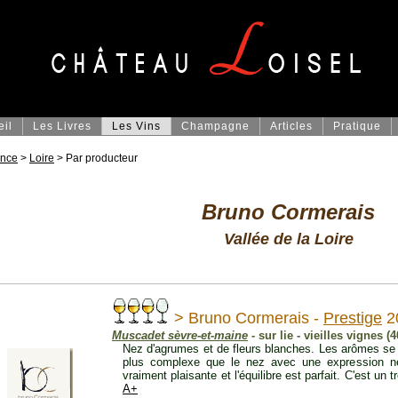
eil
Les Livres
Les Vins
Champagne
Articles
Pratique
ance
>
Loire
> Par producteur
Bruno Cormerais
Vallée de la Loire
> Bruno Cormerais -
Prestige
2
Muscadet sèvre-et-maine
- sur lie - vieilles vignes (
Nez d'agrumes et de fleurs blanches. Les arômes se 
plus complexe que le nez avec une expression ne
vraiment plaisante et l'équilibre est parfait. C'est un tr
A+