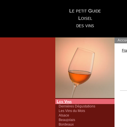
Le petit Guide
Loisel
des vins
Accu
Fr
Les Vins
Dernières Dégustations
Les Vins du Mois
Alsace
Beaujolais
Bordeaux