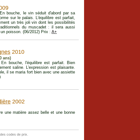
2009
n bouche, le vin séduit d'abord par sa
rme sur le palais. L'équilibre est parfait,
iment un très joli vin dont les possibilités
aditionnels du muscadet : il sera aussi
 un poisson. (06/2012) Prix :
A+
ignes
2010
40 ans)
 bouche, l'équilibre est parfait. Bien
èrement saline. L'expression est plaisante.
e, il se maria fort bien avec une assiette
)
ière
2002
tre une matière assez belle et une bonne
 des codes de prix.