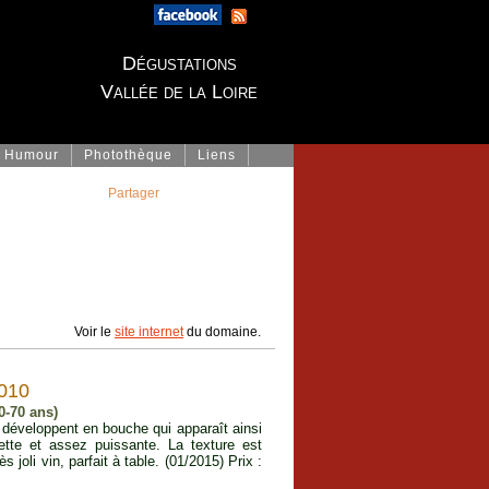
Dégustations
Vallée de la Loire
Humour
Photothèque
Liens
Partager
Voir le
site internet
du domaine.
010
40-70 ans)
développent en bouche qui apparaît ainsi
tte et assez puissante. La texture est
ès joli vin, parfait à table. (01/2015) Prix :