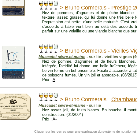
> Bruno Cormerais - Prestige 
Nez de pommes, d'agrumes et de pêche blanche. E
texture, assez grasse, qui lui donne une très belle fo
l'expression est nette, d'une belle maturité. C'est vra
d'accords à table vont bien au delà des accords tr
parfait sur une volaille ou une viande blanche que sur
> Bruno Cormerais -
Vieilles V
Muscadet sèvre-et-maine
- sur lie - vieilles vignes (
Nez de pomme, d'agrumes et de fleurs blanches. En
intégrée, l'acidité lui donne une belle fraîcheur, lég
Le vin forme un bel ensemble. Facile à accorder à tabl
de poissons fumés. Un vin joli et abordable. (08/2013
Prix :
A
> Bruno Cormerais -
Chambaud
Muscadet sèvre-et-maine
- sur lie
Nez assez joli, de fruits blancs. En bouche, il mon
construction. (01/2004)
Prix :
A-
Cliquer sur les verres pour une explication du système de notation et