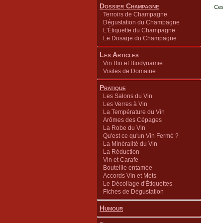
Dossier Champagne
Ces
Terroirs de Champagne
Dégustation du Champagne
L'Étiquette du Champagne
Le Dosage du Champagne
Les Articles
Vin Bio et Biodynamie
Visites de Domaine
Pratique
Les Salons du Vin
Les Verres à Vin
La Température du Vin
Arômes des Cépages
La Robe du Vin
Qu'est ce qu'un Vin Fermé ?
La Minéralité du Vin
La Réduction
Vin et Carafe
Bouteille entamée
Accords Vin et Mets
Le Décollage d'Étiquettes
Fiches de Dégustation
Humour