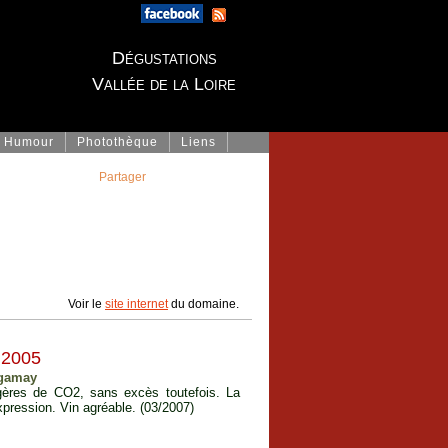
Dégustations
Vallée de la Loire
Humour
Photothèque
Liens
Partager
Voir le
site internet
du domaine.
2005
 gamay
gères de CO2, sans excès toutefois. La
xpression. Vin agréable. (03/2007)