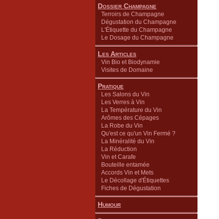
Dossier Champagne
Terroirs de Champagne
Dégustation du Champagne
L'Étiquette du Champagne
Le Dosage du Champagne
Les Articles
Vin Bio et Biodynamie
Visites de Domaine
Pratique
Les Salons du Vin
Les Verres à Vin
La Température du Vin
Arômes des Cépages
La Robe du Vin
Qu'est ce qu'un Vin Fermé ?
La Minéralité du Vin
La Réduction
Vin et Carafe
Bouteille entamée
Accords Vin et Mets
Le Décollage d'Étiquettes
Fiches de Dégustation
Humour