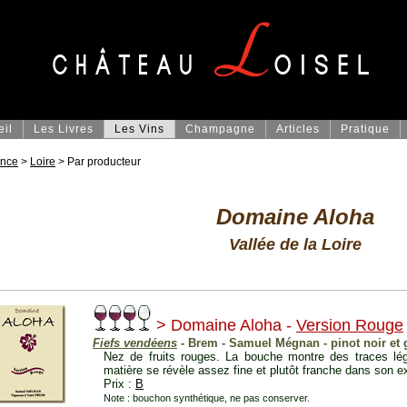
eil
Les Livres
Les Vins
Champagne
Articles
Pratique
ance
>
Loire
> Par producteur
Domaine Aloha
Vallée de la Loire
> Domaine Aloha -
Version Rouge
Fiefs vendéens
- Brem - Samuel Mégnan - pinot noir et
Nez de fruits rouges. La bouche montre des traces lé
matière se révèle assez fine et plutôt franche dans son e
Prix :
B
Note : bouchon synthétique, ne pas conserver.