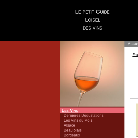
Le petit Guide
Loisel
des vins
Accu
Fr
Les Vins
Dernières Dégustations
Les Vins du Mois
Alsace
Beaujolais
Bordeaux