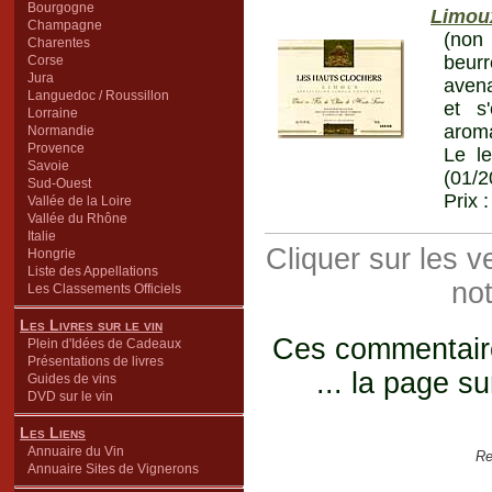
Bourgogne
Limou
Champagne
(non 
Charentes
beur
Corse
Jura
avena
Languedoc / Roussillon
et s
Lorraine
aroma
Normandie
Provence
Le le
Savoie
(01/2
Sud-Ouest
Prix 
Vallée de la Loire
Vallée du Rhône
Italie
Cliquer sur les 
Hongrie
Liste des Appellations
not
Les Classements Officiels
Les Livres sur le vin
Ces commentaires
Plein d'Idées de Cadeaux
Présentations de livres
... la page su
Guides de vins
DVD sur le vin
Les Liens
Annuaire du Vin
Re
Annuaire Sites de Vignerons