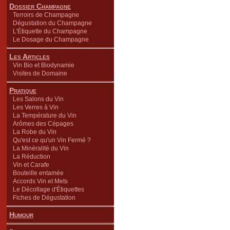
Dossier Champagne
Terroirs de Champagne
Dégustation du Champagne
L'Étiquette du Champagne
Le Dosage du Champagne
Les Articles
Vin Bio et Biodynamie
Visites de Domaine
Pratique
Les Salons du Vin
Les Verres à Vin
La Température du Vin
Arômes des Cépages
La Robe du Vin
Qu'est ce qu'un Vin Fermé ?
La Minéralité du Vin
La Réduction
Vin et Carafe
Bouteille entamée
Accords Vin et Mets
Le Décollage d'Étiquettes
Fiches de Dégustation
Humour