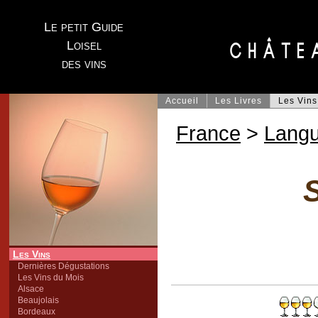
Le petit Guide
Loisel
des vins
Accueil
Les Livres
Les Vins
France
>
Lang
Les Vins
Dernières Dégustations
Les Vins du Mois
Alsace
Beaujolais
Bordeaux