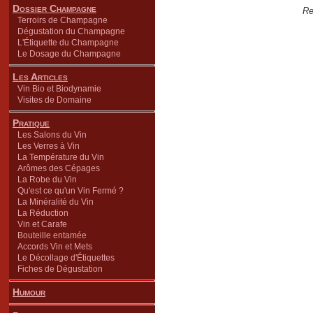
Dossier Champagne
Re
Terroirs de Champagne
Dégustation du Champagne
L'Étiquette du Champagne
Le Dosage du Champagne
Les Articles
Vin Bio et Biodynamie
Visites de Domaine
Pratique
Les Salons du Vin
Les Verres à Vin
La Température du Vin
Arômes des Cépages
La Robe du Vin
Qu'est ce qu'un Vin Fermé ?
La Minéralité du Vin
La Réduction
Vin et Carafe
Bouteille entamée
Accords Vin et Mets
Le Décollage d'Étiquettes
Fiches de Dégustation
Humour