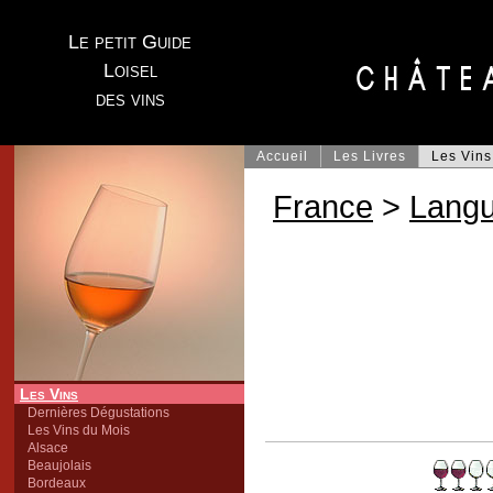
Le petit Guide
Loisel
des vins
Accueil
Les Livres
Les Vins
France
>
Lang
Les Vins
Dernières Dégustations
Les Vins du Mois
Alsace
Beaujolais
Bordeaux