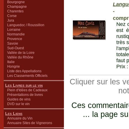
Bourgogne
Langu
Champagne
-
Charentes
Corse
compr
Jura
Nez d
Languedoc / Roussillon
est 
Lorraine
Normandie
rusti
Provence
très 
Savoie
l'amp
Sud-Ouest
Vallée de la Loire
total
Vallée du Rhône
faut 
Italie
Prix 
Hongrie
Liste des Appellations
Les Classements Officiels
Cliquer sur les 
Les Livres sur le vin
not
Plein d'Idées de Cadeaux
Présentations de livres
Guides de vins
Ces commentaires
DVD sur le vin
... la page su
Les Liens
Annuaire du Vin
Annuaire Sites de Vignerons