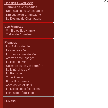
Re
Dossier Champagne
Terroirs de Champagne
Dégustation du Champagne
L'Étiquette du Champagne
Le Dosage du Champagne
Les Articles
Vin Bio et Biodynamie
Visites de Domaine
Pratique
Les Salons du Vin
Les Verres à Vin
La Température du Vin
Arômes des Cépages
La Robe du Vin
Qu'est ce qu'un Vin Fermé ?
La Minéralité du Vin
La Réduction
Vin et Carafe
Bouteille entamée
Accords Vin et Mets
Le Décollage d'Étiquettes
Fiches de Dégustation
Humour