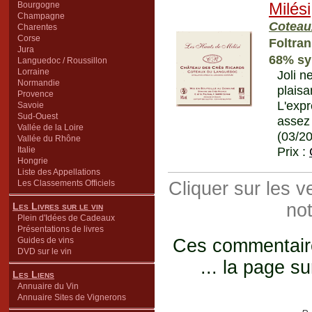
Bourgogne
Milési
Champagne
Coteau
Charentes
Corse
Foltran
Jura
68% sy
Languedoc / Roussillon
Lorraine
Joli n
Normandie
plaisa
Provence
L'exp
Savoie
Sud-Ouest
assez
Vallée de la Loire
(03/2
Vallée du Rhône
Prix :
Italie
Hongrie
Liste des Appellations
Les Classements Officiels
Cliquer sur les 
not
Les Livres sur le vin
Plein d'Idées de Cadeaux
Présentations de livres
Guides de vins
Ces commentaires
DVD sur le vin
... la page su
Les Liens
Annuaire du Vin
Annuaire Sites de Vignerons