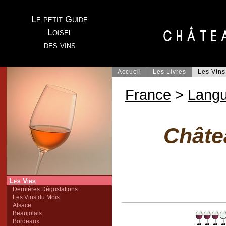
Le petit Guide
Loisel
des vins
Accueil
Les Livres
Les Vins
France
>
Lang
Châte
Les Vins
Dernières Dégustations
Les Vins du Mois
Alsace
Beaujolais
Bordeaux