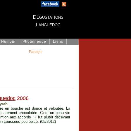
Dégustations
Languedoc
Humour
Photothèque
Liens
Partager
guedoc
2006
syrah
ure en bouche est douce et veloutée. La
élicatement chocolatée. C'est un beau vin
ntion aux accords : il fut plutôt décevant
 un couscous peu épicé. (05/2012)