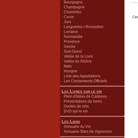
Bourgogne
Champagne
Charentes
Corse
Ces
Jura
Languedoc / Roussillon
Lorraine
Normandie
Provence
Savoie
Sud-Ouest
Vallée de la Loire
Vallée du Rhône
Italie
Hongrie
Liste des Appellations
Les Classements Officiels
Les Livres sur le vin
Plein d'Idées de Cadeaux
Présentations de livres
Guides de vins
DVD sur le vin
Les Liens
Annuaire du Vin
Annuaire Sites de Vignerons