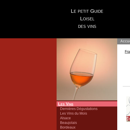
Le petit Guide
Loisel
des vins
Accu
Fr
Les Vins
Dernières Dégustations
Les Vins du Mois
Alsace
Beaujolais
Bordeaux