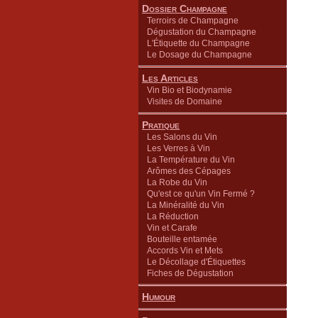
Dossier Champagne
Terroirs de Champagne
Dégustation du Champagne
L'Étiquette du Champagne
Le Dosage du Champagne
Les Articles
Vin Bio et Biodynamie
Visites de Domaine
Pratique
Les Salons du Vin
Les Verres à Vin
La Température du Vin
Arômes des Cépages
La Robe du Vin
Qu'est ce qu'un Vin Fermé ?
La Minéralité du Vin
La Réduction
Vin et Carafe
Bouteille entamée
Accords Vin et Mets
Le Décollage d'Étiquettes
Fiches de Dégustation
Humour