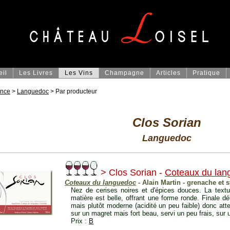
eil
Les Livres
Les Vins
Champagne
Articles
Pratique
ance
>
Languedoc
> Par producteur
Clos Sorian
Languedoc
> Clos Sorian -
Coteaux du lan
Coteaux du languedoc
- Alain Martin - grenache et 
Nez de cerises noires et d'épices douces. La text
matière est belle, offrant une forme ronde. Finale d
mais plutôt moderne (acidité un peu faible) donc atte
sur un magret mais fort beau, servi un peu frais, sur
Prix :
B