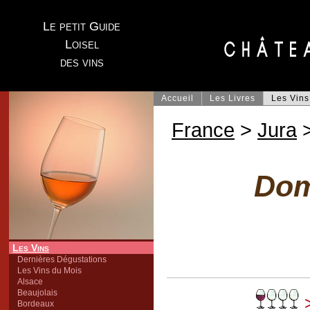
Le petit Guide
Loisel
des vins
Accueil
Les Livres
Les Vins
France
>
Jura
>
Dom
Les Vins
Dernières Dégustations
Les Vins du Mois
Alsace
Beaujolais
>
Bordeaux