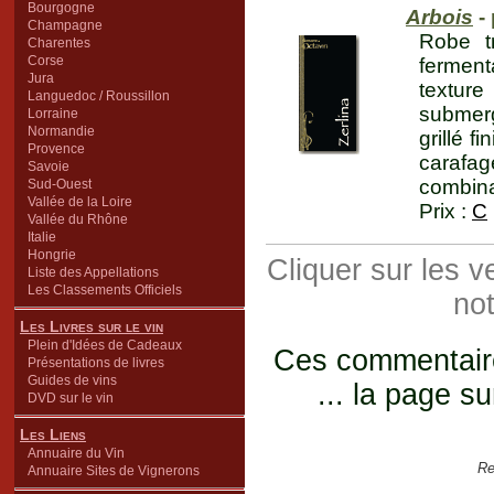
Bourgogne
Arbois
- 
Champagne
Robe t
Charentes
Corse
ferment
Jura
texture
Languedoc / Roussillon
submer
Lorraine
Normandie
grillé f
Provence
carafag
Savoie
combina
Sud-Ouest
Vallée de la Loire
Prix :
C
Vallée du Rhône
Italie
Hongrie
Cliquer sur les 
Liste des Appellations
Les Classements Officiels
not
Les Livres sur le vin
Plein d'Idées de Cadeaux
Ces commentaires
Présentations de livres
Guides de vins
... la page su
DVD sur le vin
Les Liens
Annuaire du Vin
Re
Annuaire Sites de Vignerons