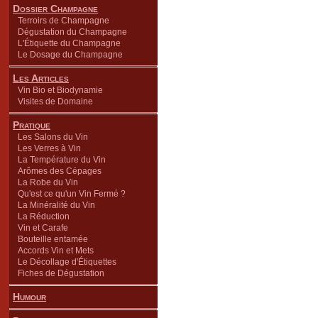
Dossier Champagne
Terroirs de Champagne
Dégustation du Champagne
L'Étiquette du Champagne
Le Dosage du Champagne
Les Articles
Vin Bio et Biodynamie
Visites de Domaine
Pratique
Les Salons du Vin
Les Verres à Vin
La Température du Vin
Arômes des Cépages
La Robe du Vin
Qu'est ce qu'un Vin Fermé ?
La Minéralité du Vin
La Réduction
Vin et Carafe
Bouteille entamée
Accords Vin et Mets
Le Décollage d'Étiquettes
Fiches de Dégustation
Humour