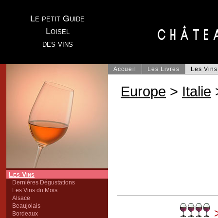
Le petit Guide
Loisel
des vins
Accueil
Les Livres
Les Vins
Europe
>
Italie
Les Vins
Dernières Dégustations
Les Vins du Mois
Alsace
Beaujolais
>
Bordeaux