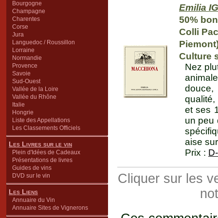
Bourgogne
Emilia I
Champagne
50% bon
Charentes
Corse
Colli Pa
Jura
Languedoc / Roussillon
Piemont
Lorraine
Culture 
Normandie
Nez plut
Provence
Savoie
animale
Sud-Ouest
douce, 
Vallée de la Loire
Vallée du Rhône
qualité
Italie
et ses 1
Hongrie
un peu d
Liste des Appellations
Les Classements Officiels
spécifi
aise su
Les Livres sur le vin
Prix :
D-
Plein d'Idées de Cadeaux
Présentations de livres
Guides de vins
Cliquer sur les 
DVD sur le vin
not
Les Liens
Annuaire du Vin
Annuaire Sites de Vignerons