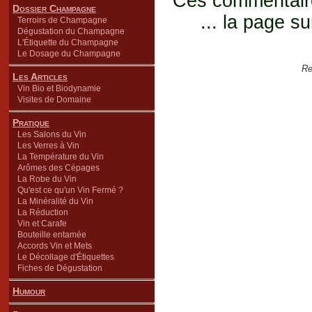
Ces commentaires
Dossier Champagne
... la page su
Terroirs de Champagne
Dégustation du Champagne
L'Étiquette du Champagne
Le Dosage du Champagne
Re
Les Articles
Vin Bio et Biodynamie
Visites de Domaine
Pratique
Les Salons du Vin
Les Verres à Vin
La Température du Vin
Arômes des Cépages
La Robe du Vin
Qu'est ce qu'un Vin Fermé ?
La Minéralité du Vin
La Réduction
Vin et Carafe
Bouteille entamée
Accords Vin et Mets
Le Décollage d'Étiquettes
Fiches de Dégustation
Humour