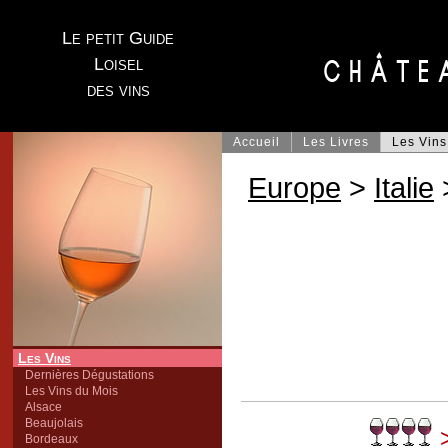
Le petit Guide
Loisel
des vins
Accueil
Les Livres
Les Vins
Europe
>
Italie
Les Vins
Dernières Dégustations
Les Vins du Mois
Alsace
Beaujolais
>
Bordeaux