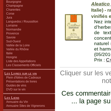
Bourgogne
Aleatico
Champagne
Italie) -
Charentes
Corse
vinifiés 
Jura
Nez int
Languedoc / Roussillon
Lorraine
d'herbe
Normandie
de tex
Provence
concent
Savoie
Sud-Ouest
naturel
Vallée de la Loire
et harmo
Vallée du Rhône
Italie
(05/201
Hongrie
Prix :
C
Liste des Appellations
Les Classements Officiels
Cliquer sur les 
Les Livres sur le vin
Plein d'Idées de Cadeaux
not
Présentations de livres
Guides de vins
DVD sur le vin
Ces commentaires
Les Liens
... la page su
Annuaire du Vin
Annuaire Sites de Vignerons