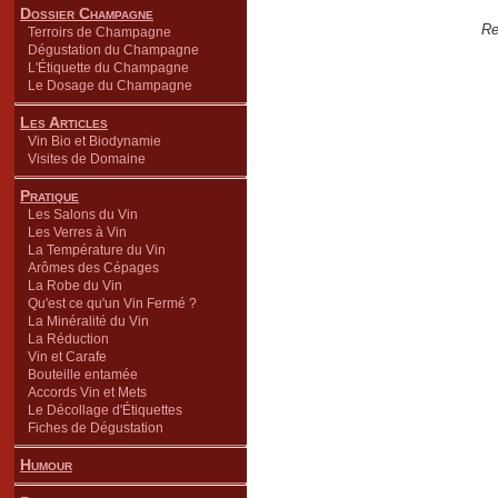
Dossier Champagne
Re
Terroirs de Champagne
Dégustation du Champagne
L'Étiquette du Champagne
Le Dosage du Champagne
Les Articles
Vin Bio et Biodynamie
Visites de Domaine
Pratique
Les Salons du Vin
Les Verres à Vin
La Température du Vin
Arômes des Cépages
La Robe du Vin
Qu'est ce qu'un Vin Fermé ?
La Minéralité du Vin
La Réduction
Vin et Carafe
Bouteille entamée
Accords Vin et Mets
Le Décollage d'Étiquettes
Fiches de Dégustation
Humour